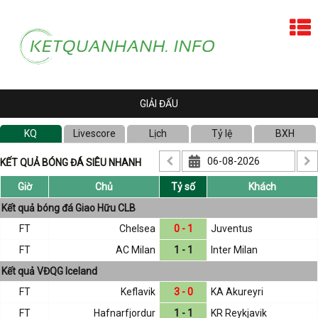
GIẢI ĐẤU
KQ
Livescore
Lịch
Tỷ lệ
BXH
KẾT QUẢ BÓNG ĐÁ SIÊU NHANH
Giờ
Chủ
Tỷ số
Khách
Kết quả bóng đá Giao Hữu CLB
FT
Chelsea
0 - 1
Juventus
FT
AC Milan
1 - 1
Inter Milan
Kết quả VĐQG Iceland
FT
Keflavik
3 - 0
KA Akureyri
FT
Hafnarfjordur
1 - 1
KR Reykjavik