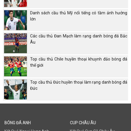
Danh sách cầu thủ Mỹ nổi tiếng có tầm ảnh hưởng
lớn
Các cầu thủ Đan Mạch làm rạng danh bóng đá Bắc
Âu
Top cầu thủ Chile huyền thoại khuynh đảo bóng đá
thế giới
Top cầu thủ Đức huyền thoại làm rạng danh bóng đá
Đức
BÓNG ĐÁ ANH
CUP CHÂU ÂU