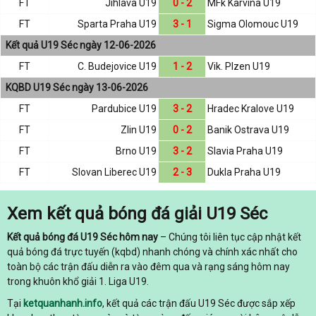
FT
Jihlava U19
0 - 2
MFk Karvina U19
FT
Sparta Praha U19
3 - 1
Sigma Olomouc U19
Kết quả U19 Séc ngày 12-06-2026
FT
C. Budejovice U19
1 - 2
Vik. Plzen U19
KQBD U19 Séc ngày 13-06-2026
FT
Pardubice U19
3 - 2
Hradec Kralove U19
FT
Zlin U19
0 - 2
Banik Ostrava U19
FT
Brno U19
3 - 2
Slavia Praha U19
FT
Slovan Liberec U19
2 - 3
Dukla Praha U19
Xem kết quả bóng đá giải U19 Séc
Kết quả bóng đá U19 Séc hôm nay
– Chúng tôi liên tục cập nhật kết
quả bóng đá trực tuyến (kqbd) nhanh chóng và chính xác nhất cho
toàn bộ các trận đấu diễn ra vào đêm qua và rạng sáng hôm nay
trong khuôn khổ giải 1. Liga U19.
Tại
ketquanhanh.info
, kết quả các trận đấu U19 Séc được sắp xếp