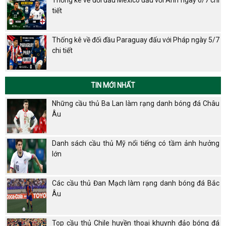
Thống kê về đối đầu Mexico đấu với Anh ngày 6/7 chi
tiết
Thống kê về đối đầu Paraguay đấu với Pháp ngày 5/7
chi tiết
TIN MỚI NHẤT
Những cầu thủ Ba Lan làm rạng danh bóng đá Châu
Âu
Danh sách cầu thủ Mỹ nổi tiếng có tầm ảnh hưởng
lớn
Các cầu thủ Đan Mạch làm rạng danh bóng đá Bắc
Âu
Top cầu thủ Chile huyền thoại khuynh đảo bóng đá