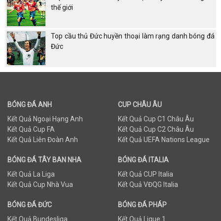
thế giới
Top cầu thủ Đức huyền thoại làm rạng danh bóng đá
Đức
BÓNG ĐÁ ANH
CUP CHÂU ÂU
Kết Quả Ngoại Hạng Anh
Kết Quả Cup C1 Châu Âu
Kết Quả Cup FA
Kết Quả Cup C2 Châu Âu
Kết Quả Liên Đoàn Anh
Kết Quả UEFA Nations League
BÓNG ĐÁ TÂY BAN NHA
BÓNG ĐÁ ITALIA
Kết Quả La Liga
Kết Quả CUP Italia
Kết Quả Cup Nhà Vua
Kết Quả VĐQG Italia
BÓNG ĐÁ ĐỨC
BÓNG ĐÁ PHÁP
Kết Quả Bundesliga
Kết Quả Ligue 1