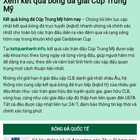
Xem kết quả bóng đá giải Cúp Trung
Mỹ
Kết quả bóng đá Cúp Trung Mỹ hôm nay
– Chúng tôi liên tục cập
nhật kết quả bóng đá trực tuyến (kqbd) nhanh chóng và chính xác
nhất cho toàn bộ các trận đấu diễn ra vào đêm qua và rạng sáng
hôm nay trong khuôn khổ giải Caribbean Cup.
Tại
ketquanhanh.info
, kết quả các trận đấu Cúp Trung Mỹ được sắp
xếp khoa học theo từng ngày và từng vòng đấu, giúp người hâm mộ
dễ dàng tra cứu, theo dõi và nắm bắt tình hình các cặp đấu quan
trọng một cách thuận tiện nhất.
Không chỉ giới hạn ở giải đấu cấp CLB danh giá nhất châu Âu, hệ
thống còn cung cấp kết quả bóng đá trực tiếp (kqbd tt) của nhiều giải
đấu khác như: các trận giao hữu đội tuyển quốc gia, giao hữu CLB,
vòng loại, cũng như các giải đấu cấp độ thấp hơn liên quan đến UEFA.
Tất cả đều được cập nhật liên tục 24/7, đảm bảo thông tin kịp thời và
chính xác từng phút.
BÓNG ĐÁ QUỐC TẾ