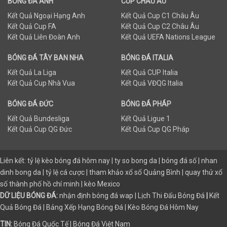
BÓNG ĐÁ ANH
CUP CHÂU ÂU
Kết Quả Ngoại Hạng Anh
Kết Quả Cup C1 Châu Âu
Kết Quả Cup FA
Kết Quả Cup C2 Châu Âu
Kết Quả Liên Đoàn Anh
Kết Quả UEFA Nations League
BÓNG ĐÁ TÂY BAN NHA
BÓNG ĐÁ ITALIA
Kết Quả La Liga
Kết Quả CUP Italia
Kết Quả Cup Nhà Vua
Kết Quả VĐQG Italia
BÓNG ĐÁ ĐỨC
BÓNG ĐÁ PHÁP
Kết Quả Bundesliga
Kết Quả Ligue 1
Kết Quả Cup QG Đức
Kết Quả Cup QG Pháp
Liên kết:
tỷ lệ kèo bóng đá hôm nay
|
ty so bong da
|
bóng đá số
|
nhan
dinh bong da
|
tỷ lệ cá cược
|
tham khảo xổ số Quảng Bình
|
quay thử xổ
số thành phố hồ chí minh
|
kèo Mexico
DỮ LIỆU BÓNG ĐÁ:
nhận định bóng đá wap
|
Lịch Thi Đấu Bóng
Đá
|
Kết
Quả Bóng Đá
|
Bảng Xếp Hạng Bóng Đá
|
Kèo Bóng Đá Hôm Nay
TIN:
Bóng Đá Quốc Tế
|
Bóng Đá Việt Nam