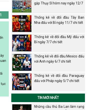
gặp Thụy Sĩ hôm nay ngày 12/7
1
Thống kê về đối đầu Tây Ban
Nha đấu với Bỉ ngày 11/7 chi tiết
Thống kê về đối đầu Mỹ đấu với
yến
Bỉ ngày 7/7 chi tiết
gày
Thống kê về đối đầu Mexico đấu
quan
với Anh ngày 6/7 chi tiết
đá
Thống kê về đối đầu Paraguay
đấu với Pháp ngày 5/7 chi tiết
 tục
TIN MỚI NHẤT
Những cầu thủ Ba Lan làm rạng