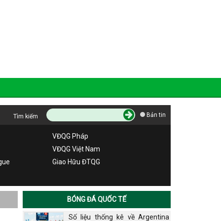
Bản tin
Tìm kiếm
VĐQG Pháp
VĐQG Việt Nam
gue
Giao Hữu ĐTQG
BÓNG ĐÁ QUỐC TẾ
Số liệu thống kê về Argentina