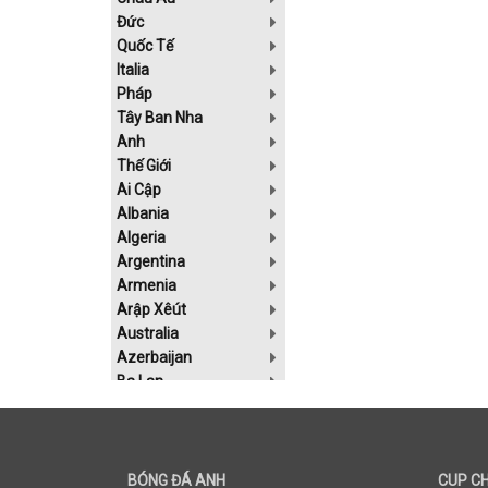
Đức
Quốc Tế
Italia
Pháp
Tây Ban Nha
Anh
Thế Giới
Ai Cập
Albania
Algeria
Argentina
Armenia
Arập Xêút
Australia
Azerbaijan
Ba Lan
Bahrain
Belarus
Bolivia
Bosnia-Herzgovina
BÓNG ĐÁ ANH
CUP C