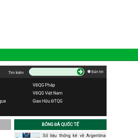
Bản tin
Tìm kiếm
VĐQG Pháp
VĐQG Việt Nam
gue
Giao Hữu ĐTQG
BÓNG ĐÁ QUỐC TẾ
Số liệu thống kê về Argentina