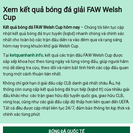
Xem kết quả bóng đá giải FAW Welsh
Cup
Kết quả bóng đá FAW Welsh Cup hôm nay
– Chúng tôi liên tục cập
nhật kết quả bóng đá trực tuyến (kqbd) nhanh chóng và chính xác
nhất cho toàn bộ các trận đấu diễn ra vào đêm qua và rạng sáng
hôm nay trong khuôn khổ giải Welsh Cup.
Tại
ketquanhanh.info
, kết quả các trận đấu FAW Welsh Cup được
sắp xếp khoa học theo từng ngày và từng vòng đấu, giúp người hâm
mộ dễ dàng tra cứu, theo dõi và nắm bắt tình hình các cặp đấu quan
trọng một cách thuận tiện nhất.
Không chỉ giới hạn ở giải đấu cấp CLB danh giá nhất châu Âu, hệ
thống còn cung cấp kết quả bóng đá trực tiếp (kqbd tt) của nhiều giải
đấu khác như: các trận giao hữu đội tuyển quốc gia, giao hữu CLB,
vòng loại, cũng như các giải đấu cấp độ thấp hơn liên quan đến UEFA.
Tất cả đều được cập nhật liên tục 24/7, đảm bảo thông tin kịp thời và
chính xác từng phút.
BÓNG ĐÁ QUỐC TẾ