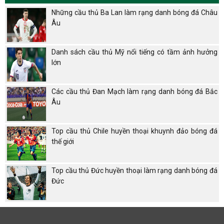
Những cầu thủ Ba Lan làm rạng danh bóng đá Châu
Âu
Danh sách cầu thủ Mỹ nổi tiếng có tầm ảnh hưởng
lớn
Các cầu thủ Đan Mạch làm rạng danh bóng đá Bắc
Âu
Top cầu thủ Chile huyền thoại khuynh đảo bóng đá
thế giới
Top cầu thủ Đức huyền thoại làm rạng danh bóng đá
Đức