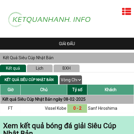
GIẢI ĐẤU
Kết Quả Siêu Cúp Nhật Bản
Kết quả
Lịch
BXH
KẾT QUẢ SIÊU CÚP NHẬT BẢN
Giờ
Chủ
Tỷ số
Khách
Kết quả Siêu Cúp Nhật Bản ngày 08-02-2025
FT
Vissel Kobe
0 - 2
Sanf Hiroshima
Xem kết quả bóng đá giải Siêu Cúp
Nhật Bản