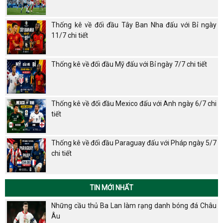
Thống kê về đối đầu Tây Ban Nha đấu với Bỉ ngày
11/7 chi tiết
Thống kê về đối đầu Mỹ đấu với Bỉ ngày 7/7 chi tiết
Thống kê về đối đầu Mexico đấu với Anh ngày 6/7 chi
tiết
Thống kê về đối đầu Paraguay đấu với Pháp ngày 5/7
chi tiết
TIN MỚI NHẤT
Những cầu thủ Ba Lan làm rạng danh bóng đá Châu
Âu