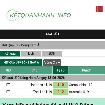
GIẢI ĐẤU
Kết Quả U19 Đông Nam Á
Kết quả
Lịch
BXH
KẾT QUẢ U19 ĐÔNG NAM Á
Giờ
Chủ
Tỷ số
Khách
Kết quả U19 Đông Nam Á ngày 13-06-2026
FT
Indonesia U19
1 - 0
Campuchia U19
FT
Thái Lan U19
0 - 2
Australia U19