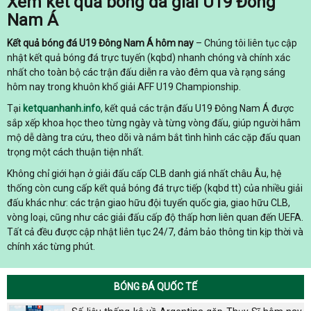
Xem kết quả bóng đá giải U19 Đông
Nam Á
Kết quả bóng đá U19 Đông Nam Á hôm nay
– Chúng tôi liên tục cập
nhật kết quả bóng đá trực tuyến (kqbd) nhanh chóng và chính xác
nhất cho toàn bộ các trận đấu diễn ra vào đêm qua và rạng sáng
hôm nay trong khuôn khổ giải AFF U19 Championship.
Tại
ketquanhanh.info
, kết quả các trận đấu U19 Đông Nam Á được
sắp xếp khoa học theo từng ngày và từng vòng đấu, giúp người hâm
mộ dễ dàng tra cứu, theo dõi và nắm bắt tình hình các cặp đấu quan
trọng một cách thuận tiện nhất.
Không chỉ giới hạn ở giải đấu cấp CLB danh giá nhất châu Âu, hệ
thống còn cung cấp kết quả bóng đá trực tiếp (kqbd tt) của nhiều giải
đấu khác như: các trận giao hữu đội tuyển quốc gia, giao hữu CLB,
vòng loại, cũng như các giải đấu cấp độ thấp hơn liên quan đến UEFA.
Tất cả đều được cập nhật liên tục 24/7, đảm bảo thông tin kịp thời và
chính xác từng phút.
BÓNG ĐÁ QUỐC TẾ