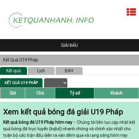
GIẢI ĐẤU
Kết Quả U19 Pháp
Kết quả
Lịch
BXH
KẾT QUẢ U19 PHÁP
Giờ
Chủ
Tỷ số
Khách
Xem kết quả bóng đá giải U19 Pháp
Kết quả bóng đá U19 Pháp hôm nay
– Chúng tôi liên tục cập nhật kết
quả bóng đá trực tuyến (kqbd) nhanh chóng và chính xác nhất cho
toàn bộ các trận đấu diễn ra vào đêm qua và rạng sáng hôm nay