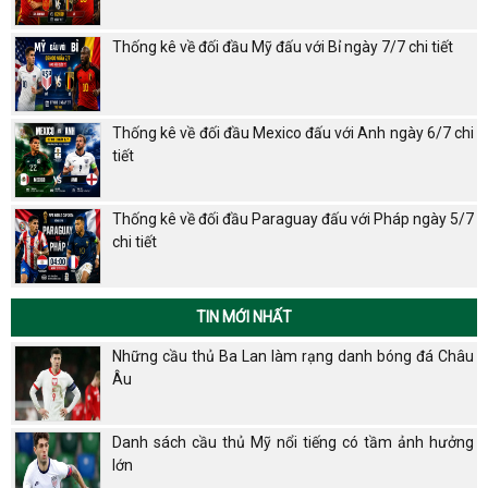
Thống kê về đối đầu Mỹ đấu với Bỉ ngày 7/7 chi tiết
Thống kê về đối đầu Mexico đấu với Anh ngày 6/7 chi
tiết
Thống kê về đối đầu Paraguay đấu với Pháp ngày 5/7
chi tiết
TIN MỚI NHẤT
Những cầu thủ Ba Lan làm rạng danh bóng đá Châu
Âu
Danh sách cầu thủ Mỹ nổi tiếng có tầm ảnh hưởng
lớn