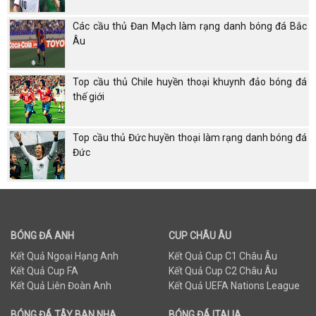
Các cầu thủ Đan Mạch làm rạng danh bóng đá Bắc
Âu
Top cầu thủ Chile huyền thoại khuynh đảo bóng đá
thế giới
Top cầu thủ Đức huyền thoại làm rạng danh bóng đá
Đức
BÓNG ĐÁ ANH
CUP CHÂU ÂU
Kết Quả Ngoại Hạng Anh
Kết Quả Cup C1 Châu Âu
Kết Quả Cup FA
Kết Quả Cup C2 Châu Âu
Kết Quả Liên Đoàn Anh
Kết Quả UEFA Nations League
BÓNG ĐÁ TÂY BAN NHA
BÓNG ĐÁ ITALIA