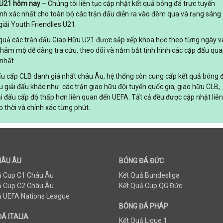
 U21 hôm nay
– Chúng tôi liên tục cập nhật kết quả bóng đá trực tuyến
nh xác nhất cho toàn bộ các trận đấu diễn ra vào đêm qua và rạng sáng
iải Youth Friendlies U21.
t quả các trận đấu Giao Hữu U21 được sắp xếp khoa học theo từng ngày v
 hâm mộ dễ dàng tra cứu, theo dõi và nắm bắt tình hình các cặp đấu qu
nhất.
đấu cấp CLB danh giá nhất châu Âu, hệ thống còn cung cấp kết quả bóng 
ều giải đấu khác như: các trận giao hữu đội tuyển quốc gia, giao hữu CLB,
ải đấu cấp độ thấp hơn liên quan đến UEFA. Tất cả đều được cập nhật liên
p thời và chính xác từng phút.
HÂU ÂU
BÓNG ĐÁ ĐỨC
ả Cup C1 Châu Âu
Kết Quả Bundesliga
ả Cup C2 Châu Âu
Kết Quả Cup QG Đức
ả UEFA Nations League
BÓNG ĐÁ PHÁP
Á ITALIA
Kết Quả Ligue 1