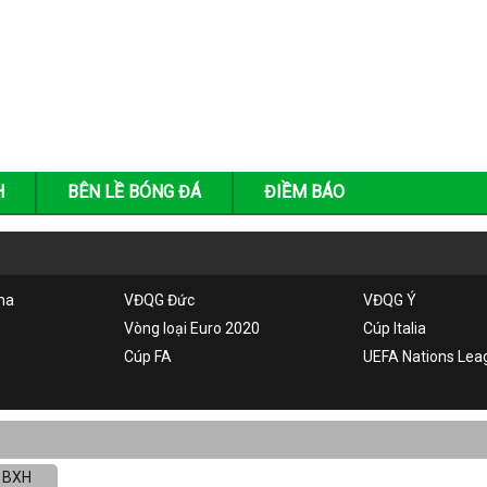
H
BÊN LỀ BÓNG ĐÁ
ĐIỀM BÁO
ha
VĐQG Đức
VĐQG Ý
Vòng loại Euro 2020
Cúp Italia
Cúp FA
UEFA Nations Lea
BXH