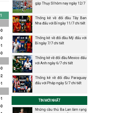
gặp Thụy Sĩ hôm nay ngày 12/7
1
Thống kê về đối đầu Tây Ban
Nha đấu với Bỉ ngày 11/7 chi tiết
-0
Thống kê về đối đầu Mỹ đấu với
-0
Bỉ ngày 7/7 chi tiết
-1
-0
Thống kê về đối đầu Mexico đấu
với Anh ngày 6/7 chi tiết
-0
-2
Thống kê về đối đầu Paraguay
đấu với Pháp ngày 5/7 chi tiết
-1
-1
TIN MỚI NHẤT
-0
Những cầu thủ Ba Lan làm rạng