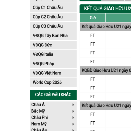
Cúp C1 Châu Âu
KẾT QUẢ GIAO HỮU U
Cúp C2 Châu Âu
Giờ
Cúp C3 Châu Âu
Kết quả Giao Hữu U21 ngà
FT
VĐQG Tây Ban Nha
FT
VĐQG Đức
FT
VĐQG Italia
FT
VĐQG Pháp
KQBD Giao Hữu U21 ngày 
VĐQG Việt Nam
FT
World Cup 2026
FT
CÁC GIẢI ĐẤU KHÁC
FT
Châu Á
Kết quả Giao Hữu U21 ngà
Bắc Mỹ
FT
Châu Phi
FT
Nam Mỹ
Châu Âu