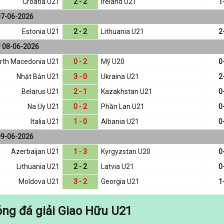
Croatia U21
2 - 2
Ireland U21
1
07-06-2026
Estonia U21
2 - 2
Lithuania U21
2
y 08-06-2026
rth Macedonia U21
0 - 2
Mỹ U20
0
Nhật Bản U21
3 - 0
Ukraina U21
2
Belarus U21
2 - 1
Kazakhstan U21
0
Na Uy U21
0 - 2
Phần Lan U21
0
Italia U21
1 - 0
Albania U21
0
09-06-2026
Azerbaijan U21
1 - 3
Kyrgyzstan U20
0
Lithuania U21
2 - 2
Latvia U21
0
Moldova U21
3 - 2
Georgia U21
1
ng đá giải Giao Hữu U21