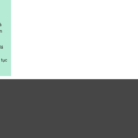
à
an
đá
 tục