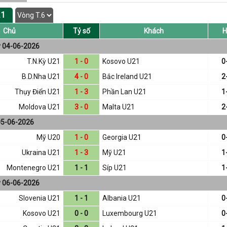
21
Chủ
Tỷ số
Khách
H
y 04-06-2026
T.N.Kỳ U21
1 - 0
Kosovo U21
0
B.D.Nha U21
4 - 0
Bắc Ireland U21
2
Thụy Điển U21
1 - 3
Phần Lan U21
1
Moldova U21
3 - 0
Malta U21
2
05-06-2026
Mỹ U20
1 - 0
Georgia U21
0
Ukraina U21
1 - 3
Mỹ U21
1
Montenegro U21
1 - 1
Síp U21
1
y 06-06-2026
Slovenia U21
1 - 1
Albania U21
0
Kosovo U21
0 - 0
Luxembourg U21
0