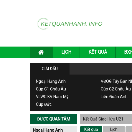
LỊCH
KẾT QUẢ
BX
GIẢI ĐẤU
Ngoại Hạng Anh
VĐQG Tây Ban N
Cúp C1 Châu Âu
Cúp C2 Châu Âu
VLWC KV Nam Mỹ
Liên Đoàn Anh
Cúp Đức
ĐƯỢC QUAN TÂM
Kết Quả Giao Hữu U21
Kết quả
Lịch
Ngoại Hạng Anh