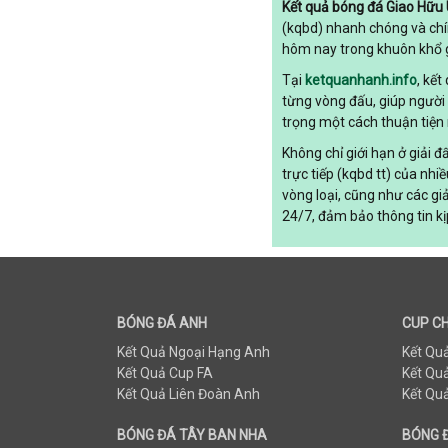
Kết quả bóng đá Giao Hữu
Brazil
(kqbd) nhanh chóng và chí
Bulgary
hôm nay trong khuôn khổ g
Bắc Ireland
Bỉ
Tại
ketquanhanh.info
, kế
Bồ Đào Nha
từng vòng đấu, giúp người
Canada
trọng một cách thuận tiện 
Chi Lê
Không chỉ giới hạn ở giải 
Colombia
trực tiếp (kqbd tt) của nhi
Costa Rica
vòng loại, cũng như các gi
Croatia
24/7, đảm bảo thông tin kị
Ecuador
Estonia
Georgia
Hungary
Hy Lạp
BÓNG ĐÁ ANH
CUP C
Hà Lan
Kết Quả Ngoại Hạng Anh
Kết Qu
Hàn Quốc
Kết Quả Cup FA
Kết Qu
Hồng Kông
Kết Quả Liên Đoàn Anh
Kết Qu
Iceland
Indonesia
BÓNG ĐÁ TÂY BAN NHA
BÓNG Đ