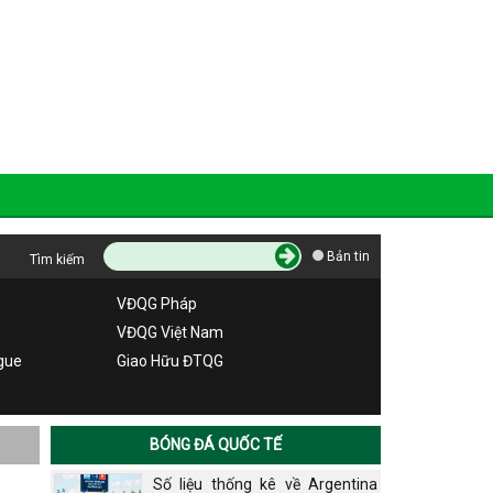
Bản tin
Tìm kiếm
VĐQG Pháp
VĐQG Việt Nam
gue
Giao Hữu ĐTQG
BÓNG ĐÁ QUỐC TẾ
Số liệu thống kê về Argentina