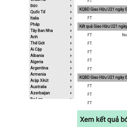
FT
Đức
KQBD Giao Hữu U21 ngày 
Quốc Tế
FT
Italia
Pháp
Kết quả Giao Hữu U21 ngà
Tây Ban Nha
FT
No
Anh
Thế Giới
FT
Ai Cập
FT
Albania
FT
Algeria
Argentina
FT
Armenia
KQBD Giao Hữu U21 ngày 
Arập Xêút
FT
Australia
Azerbaijan
FT
Ba Lan
FT
Bahrain
Belarus
Bolivia
Xem kết quả bó
Bosnia-Herzgovina