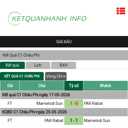
GIẢI ĐẤU
Kết Quả C1 Châu Phi
Kết quả
Lịch
BXH
KẾT QUẢ C1 CHÂU PHI
Giờ
Chủ
Tỷ số
Khách
Kết quả C1 Châu Phi ngày 17-05-2026
FT
Mamelodi Sun.
1 - 0
FAR Rabat
KQBD C1 Châu Phi ngày 25-05-2026
FT
FAR Rabat
1 - 1
Mamelodi Sun.