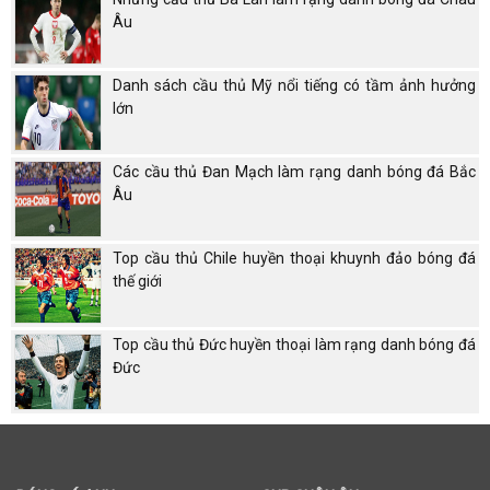
Âu
Danh sách cầu thủ Mỹ nổi tiếng có tầm ảnh hưởng
lớn
Các cầu thủ Đan Mạch làm rạng danh bóng đá Bắc
Âu
Top cầu thủ Chile huyền thoại khuynh đảo bóng đá
thế giới
Top cầu thủ Đức huyền thoại làm rạng danh bóng đá
Đức