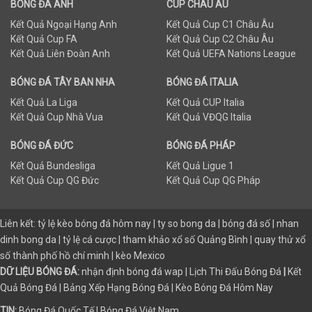
BÓNG ĐÁ ANH
CUP CHÂU ÂU
Kết Quả Ngoại Hạng Anh
Kết Quả Cup C1 Châu Âu
Kết Quả Cup FA
Kết Quả Cup C2 Châu Âu
Kết Quả Liên Đoàn Anh
Kết Quả UEFA Nations League
BÓNG ĐÁ TÂY BAN NHA
BÓNG ĐÁ ITALIA
Kết Quả La Liga
Kết Quả CUP Italia
Kết Quả Cup Nhà Vua
Kết Quả VĐQG Italia
BÓNG ĐÁ ĐỨC
BÓNG ĐÁ PHÁP
Kết Quả Bundesliga
Kết Quả Ligue 1
Kết Quả Cup QG Đức
Kết Quả Cup QG Pháp
Liên kết:
tỷ lệ kèo bóng đá hôm nay
|
ty so bong da
|
bóng đá số
|
nhan
dinh bong da
|
tỷ lệ cá cược
|
tham khảo xổ số Quảng Bình
|
quay thử xổ
số thành phố hồ chí minh
|
kèo Mexico
DỮ LIỆU BÓNG ĐÁ:
nhận định bóng đá wap
|
Lịch Thi Đấu Bóng
Đá
|
Kết
Quả Bóng Đá
|
Bảng Xếp Hạng Bóng Đá
|
Kèo Bóng Đá Hôm Nay
TIN:
Bóng Đá Quốc Tế
|
Bóng Đá Việt Nam