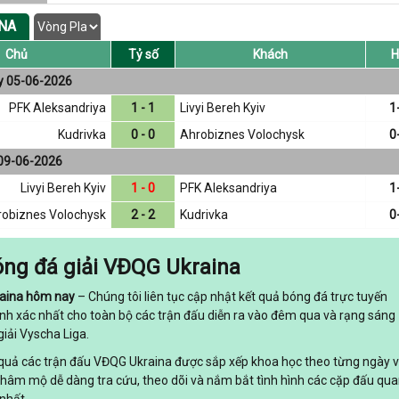
INA
Chủ
Tỷ số
Khách
H
y 05-06-2026
PFK Aleksandriya
1 - 1
Livyi Bereh Kyiv
1
Kudrivka
0 - 0
Ahrobiznes Volochysk
0
09-06-2026
Livyi Bereh Kyiv
1 - 0
PFK Aleksandriya
1
obiznes Volochysk
2 - 2
Kudrivka
0
ng đá giải VĐQG Ukraina
raina hôm nay
– Chúng tôi liên tục cập nhật kết quả bóng đá trực tuyến
nh xác nhất cho toàn bộ các trận đấu diễn ra vào đêm qua và rạng sáng
iải Vyscha Liga.
t quả các trận đấu VĐQG Ukraina được sắp xếp khoa học theo từng ngày 
 hâm mộ dễ dàng tra cứu, theo dõi và nắm bắt tình hình các cặp đấu qu