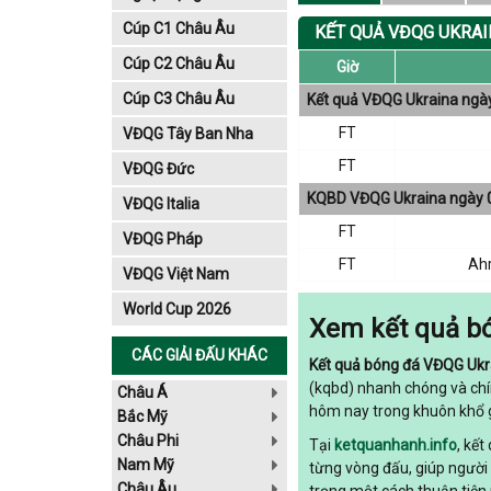
Cúp C1 Châu Âu
KẾT QUẢ VĐQG UKRA
Cúp C2 Châu Âu
Giờ
Cúp C3 Châu Âu
Kết quả VĐQG Ukraina ngà
FT
VĐQG Tây Ban Nha
FT
VĐQG Đức
KQBD VĐQG Ukraina ngày 
VĐQG Italia
FT
VĐQG Pháp
FT
Ahr
VĐQG Việt Nam
World Cup 2026
Xem kết quả bó
CÁC GIẢI ĐẤU KHÁC
Kết quả bóng đá VĐQG Uk
(kqbd) nhanh chóng và chí
Châu Á
hôm nay trong khuôn khổ g
Bắc Mỹ
Châu Phi
Tại
ketquanhanh.info
, kế
Nam Mỹ
từng vòng đấu, giúp người
Châu Âu