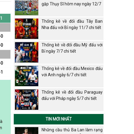
gặp Thụy Sĩ hôm nay ngày 12/7
1
Thống kê về đối đầu Tây Ban
Nha đấu với Bỉ ngày 11/7 chi tiết
-0
Thống kê về đối đầu Mỹ đấu với
-0
Bỉ ngày 7/7 chi tiết
-0
Thống kê về đối đầu Mexico đấu
-1
với Anh ngày 6/7 chi tiết
Thống kê về đối đầu Paraguay
đấu với Pháp ngày 5/7 chi tiết
TIN MỚI NHẤT
và
an
Những cầu thủ Ba Lan làm rạng