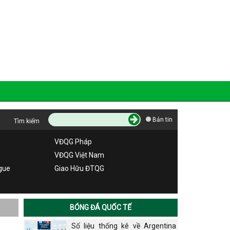
Bản tin
Tìm kiếm
VĐQG Pháp
VĐQG Việt Nam
gue
Giao Hữu ĐTQG
BÓNG ĐÁ QUỐC TẾ
Số liệu thống kê về Argentina