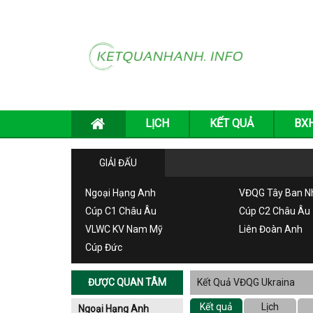
LỊCH
KẾT QUẢ
BX
GIẢI ĐẤU
Ngoại Hạng Anh
VĐQG Tây Ban N
Cúp C1 Châu Âu
Cúp C2 Châu Âu
VLWC KV Nam Mỹ
Liên Đoàn Anh
Cúp Đức
ĐƯỢC QUAN TÂM
Kết Quả VĐQG Ukraina
Kết quả
Lịch
Ngoại Hạng Anh