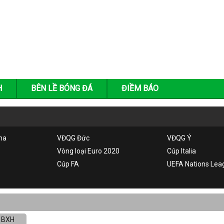
H
BÊN LỀ BÓNG ĐÁ
ĐIỀM BÁO
ha
VĐQG Đức
VĐQG Ý
Vòng loại Euro 2020
Cúp Italia
Cúp FA
UEFA Nations Lea
BXH