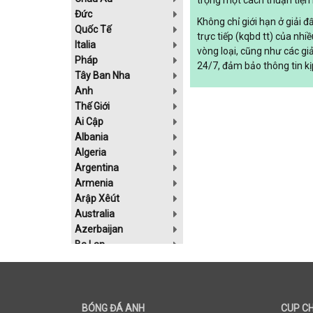
trọng một cách thuận tiện 
Đức
Không chỉ giới hạn ở giải 
Quốc Tế
trực tiếp (kqbd tt) của nhi
Italia
vòng loại, cũng như các gi
Pháp
24/7, đảm bảo thông tin kị
Tây Ban Nha
Anh
Thế Giới
Ai Cập
Albania
Algeria
Argentina
Armenia
Arập Xêút
Australia
Azerbaijan
Ba Lan
Bahrain
Belarus
Bolivia
Bosnia-Herzgovina
BÓNG ĐÁ ANH
CUP C