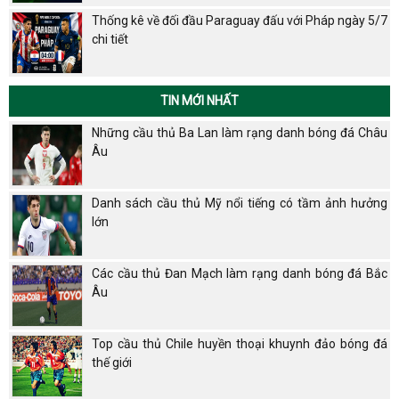
Thống kê về đối đầu Paraguay đấu với Pháp ngày 5/7
chi tiết
TIN MỚI NHẤT
Những cầu thủ Ba Lan làm rạng danh bóng đá Châu
Âu
Danh sách cầu thủ Mỹ nổi tiếng có tầm ảnh hưởng
lớn
Các cầu thủ Đan Mạch làm rạng danh bóng đá Bắc
Âu
Top cầu thủ Chile huyền thoại khuynh đảo bóng đá
thế giới