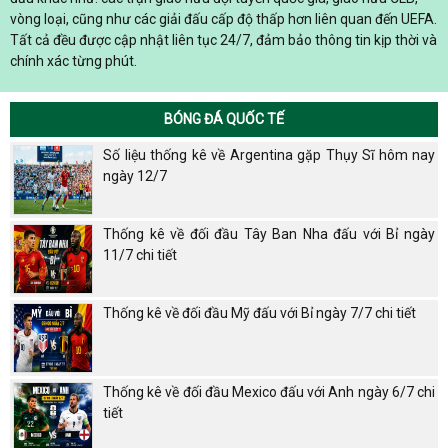
vòng loại, cũng như các giải đấu cấp độ thấp hơn liên quan đến UEFA.
Tất cả đều được cập nhật liên tục 24/7, đảm bảo thông tin kịp thời và
chính xác từng phút.
BÓNG ĐÁ QUỐC TẾ
Số liệu thống kê về Argentina gặp Thụy Sĩ hôm nay
ngày 12/7
Thống kê về đối đầu Tây Ban Nha đấu với Bỉ ngày
11/7 chi tiết
Thống kê về đối đầu Mỹ đấu với Bỉ ngày 7/7 chi tiết
Thống kê về đối đầu Mexico đấu với Anh ngày 6/7 chi
tiết