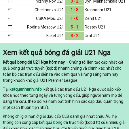
FT
Nizhny Nov U21
3 - 2
Dyn. Makhachkala U21
FT
Chertanovo U21
1 - 3
Krasnodar U21
FT
CSKA Mos. U21
1 - 0
Zenit U21
FT
Rodina Moscow U21
5 - 1
Rostov U21
FT
Fakel U21
3 - 2
Ural U21
Xem kết quả bóng đá giải U21 Nga
Kết quả bóng đá U21 Nga hôm nay
– Chúng tôi liên tục cập nhật kết
quả bóng đá trực tuyến (kqbd) nhanh chóng và chính xác nhất cho
toàn bộ các trận đấu diễn ra vào đêm qua và rạng sáng hôm nay
trong khuôn khổ giải U21 Premier League.
Tại
ketquanhanh.info
, kết quả các trận đấu U21 Nga được sắp xếp
khoa học theo từng ngày và từng vòng đấu, giúp người hâm mộ dễ
dàng tra cứu, theo dõi và nắm bắt tình hình các cặp đấu quan trọng
một cách thuận tiện nhất.
Không chỉ giới hạn ở giải đấu cấp CLB danh giá nhất châu Âu, hệ
thống còn cung cấp kết quả bóng đá trực tiếp (kqbd tt) của nhiều giải
đấu khác như: các trận giao hữu đội tuyển quốc gia, giao hữu CLB,