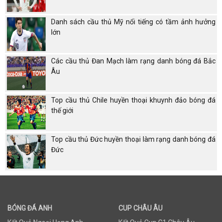
Danh sách cầu thủ Mỹ nổi tiếng có tầm ảnh hưởng
lớn
Các cầu thủ Đan Mạch làm rạng danh bóng đá Bắc
Âu
Top cầu thủ Chile huyền thoại khuynh đảo bóng đá
thế giới
Top cầu thủ Đức huyền thoại làm rạng danh bóng đá
Đức
BÓNG ĐÁ ANH
CUP CHÂU ÂU