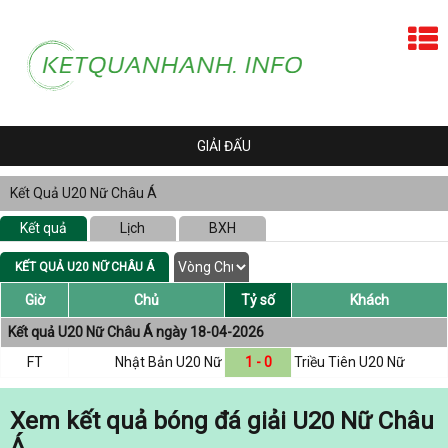
GIẢI ĐẤU
Kết Quả U20 Nữ Châu Á
Kết quả
Lịch
BXH
KẾT QUẢ U20 NỮ CHÂU Á
Giờ
Chủ
Tỷ số
Khách
Kết quả U20 Nữ Châu Á ngày 18-04-2026
FT
Nhật Bản U20 Nữ
1 - 0
Triều Tiên U20 Nữ
Xem kết quả bóng đá giải U20 Nữ Châu
Á