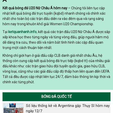
Kết quả bóng đá U20 Nữ Châu Á hôm nay
– Chúng tôi liên tục cập
nhật kết quả bóng đá trực tuyến (kqbd) nhanh chóng và chính xác
nhất cho toàn bộ các trận đấu diễn ra vào đêm qua và rạng sáng
hôm nay trong khuôn khổ giải Women U20 Championship.
Tại
ketquanhanh.info
, kết quả các trận đấu U20 Nữ Châu Á được sắp
xếp khoa học theo từng ngày và từng vòng đấu, giúp người hâm mộ
dễ dàng tra cứu, theo dõi và nắm bắt tình hình các cặp đấu quan
trọng một cách thuận tiện nhất.
Không chỉ giới hạn ở giải đấu cấp CLB danh giá nhất châu Âu, hệ
thống còn cung cấp kết quả bóng đá trực tiếp (kqbd tt) của nhiều giải
đấu khác như: các trận giao hữu đội tuyển quốc gia, giao hữu CLB,
vòng loại, cũng như các giải đấu cấp độ thấp hơn liên quan đến UEFA.
Tất cả đều được cập nhật liên tục 24/7, đảm bảo thông tin kịp thời và
chính xác từng phút.
BÓNG ĐÁ QUỐC TẾ
Số liệu thống kê về Argentina gặp Thụy Sĩ hôm nay
ngày 12/7