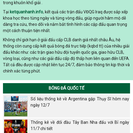
trong khuôn khổ giải .
Tại
ketquanhanh.info
, kết quả các trận đấu VĐQG Iraq được sắp xếp
khoa học theo từng ngày và từng vòng đấu, giúp người hâm mộ dễ
dàng tra cứu, theo dõi và nắm bắt tình hình các cặp đấu quan trọng
một cách thuận tiện nhất.
Không chỉ giới hạn ở giải đấu cấp CLB danh giá nhất châu Âu, hệ
thống còn cung cấp kết quả bóng đá trực tiếp (kqbd tt) của nhiều giải
đấu khác như: các trận giao hữu đội tuyển quốc gia, giao hữu CLB,
vòng loại, cũng như các giải đấu cấp độ thấp hơn liên quan đến UEFA.
Tất cả đều được cập nhật liên tục 24/7, đảm bảo thông tin kịp thời và
chính xác từng phút.
BÓNG ĐÁ QUỐC TẾ
Số liệu thống kê về Argentina gặp Thụy Sĩ hôm nay
ngày 12/7
Thống kê về đối đầu Tây Ban Nha đấu với Bỉ ngày
11/7 chi tiết