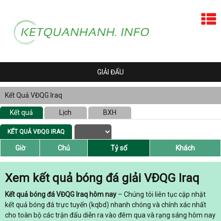
GIẢI ĐẤU
Kết Quả VĐQG Iraq
Kết quả
Lịch
BXH
KẾT QUẢ VĐQG IRAQ
Giờ
Chủ
Tỷ số
Khách
Xem kết quả bóng đá giải VĐQG Iraq
Kết quả bóng đá VĐQG Iraq hôm nay
– Chúng tôi liên tục cập nhật
kết quả bóng đá trực tuyến (kqbd) nhanh chóng và chính xác nhất
cho toàn bộ các trận đấu diễn ra vào đêm qua và rạng sáng hôm nay