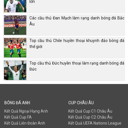
lớn
Các cầu thủ Đan Mạch làm rạng danh bóng đá Bắc
Âu
Top cầu thủ Chile huyền thoại khuynh đảo bóng đá
thế giới
Top cầu thủ Đức huyền thoại làm rạng danh bóng đá
Đức
BÓNG ĐÁ ANH
CUP CHÂU ÂU
Kết Quả Ngoại Hạng Anh
Kết Quả Cup C1 Châu Âu
Kết Quả Cup FA
Kết Quả Cup C2 Châu Âu
Kết Quả Liên Đoàn Anh
Kết Quả UEFA Nations League