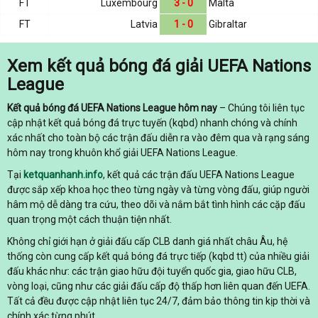
FT
Luxembourg
3 - 0
Malta
FT
Latvia
1 - 0
Gibraltar
Xem kết quả bóng đá giải UEFA Nations
League
Kết quả bóng đá UEFA Nations League hôm nay
– Chúng tôi liên tục
cập nhật kết quả bóng đá trực tuyến (kqbd) nhanh chóng và chính
xác nhất cho toàn bộ các trận đấu diễn ra vào đêm qua và rạng sáng
hôm nay trong khuôn khổ giải UEFA Nations League.
Tại
ketquanhanh.info
, kết quả các trận đấu UEFA Nations League
được sắp xếp khoa học theo từng ngày và từng vòng đấu, giúp người
hâm mộ dễ dàng tra cứu, theo dõi và nắm bắt tình hình các cặp đấu
quan trọng một cách thuận tiện nhất.
Không chỉ giới hạn ở giải đấu cấp CLB danh giá nhất châu Âu, hệ
thống còn cung cấp kết quả bóng đá trực tiếp (kqbd tt) của nhiều giải
đấu khác như: các trận giao hữu đội tuyển quốc gia, giao hữu CLB,
vòng loại, cũng như các giải đấu cấp độ thấp hơn liên quan đến UEFA.
Tất cả đều được cập nhật liên tục 24/7, đảm bảo thông tin kịp thời và
chính xác từng phút.