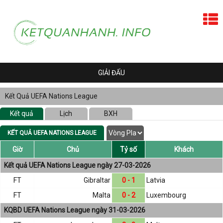
GIẢI ĐẤU
Kết Quả UEFA Nations League
Kết quả
Lịch
BXH
KẾT QUẢ UEFA NATIONS LEAGUE
Giờ
Chủ
Tỷ số
Khách
Kết quả UEFA Nations League ngày 27-03-2026
FT
Gibraltar
0 - 1
Latvia
FT
Malta
0 - 2
Luxembourg
KQBD UEFA Nations League ngày 31-03-2026