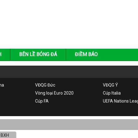
H
BÊN LỀ BÓNG ĐÁ
ĐIỀM BÁO
ha
VĐQG Đức
VĐQG Ý
Vòng loại Euro 2020
Cúp Italia
Cúp FA
UEFA Nations Lea
BXH