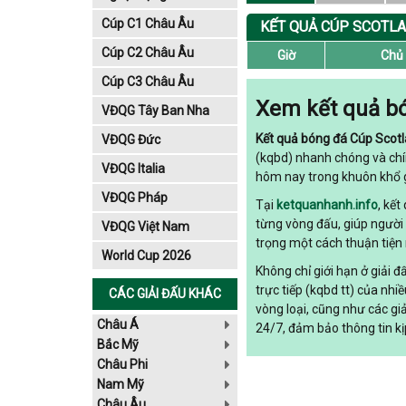
Cúp C1 Châu Âu
KẾT QUẢ CÚP SCOTL
Cúp C2 Châu Âu
Giờ
Chủ
Cúp C3 Châu Âu
Xem kết quả bó
VĐQG Tây Ban Nha
Kết quả bóng đá Cúp Scot
VĐQG Đức
(kqbd) nhanh chóng và chí
VĐQG Italia
hôm nay trong khuôn khổ g
VĐQG Pháp
Tại
ketquanhanh.info
, kế
từng vòng đấu, giúp người
VĐQG Việt Nam
trọng một cách thuận tiện 
World Cup 2026
Không chỉ giới hạn ở giải 
trực tiếp (kqbd tt) của nhi
CÁC GIẢI ĐẤU KHÁC
vòng loại, cũng như các gi
Châu Á
24/7, đảm bảo thông tin kị
Bắc Mỹ
Châu Phi
Nam Mỹ
Châu Âu