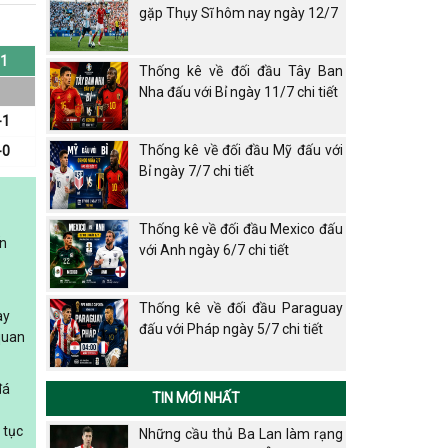
gặp Thụy Sĩ hôm nay ngày 12/7
1
Thống kê về đối đầu Tây Ban
Nha đấu với Bỉ ngày 11/7 chi tiết
-1
Thống kê về đối đầu Mỹ đấu với
-0
Bỉ ngày 7/7 chi tiết
Thống kê về đối đầu Mexico đấu
ến
với Anh ngày 6/7 chi tiết
Thống kê về đối đầu Paraguay
ày
đấu với Pháp ngày 5/7 chi tiết
quan
đá
TIN MỚI NHẤT
 tục
Những cầu thủ Ba Lan làm rạng