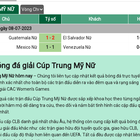
 MỸ NỮ
Chủ
Tỷ số
Khách
H
ngày 08-07-2023
Guatemala Nữ
1 - 2
El Salvador Nữ
1
Mexico Nữ
1 - 1
Venezuela Nữ
0
ng đá giải Cúp Trung Mỹ Nữ
ng Mỹ Nữ hôm nay
– Chúng tôi liên tục cập nhật kết quả bóng đá trực tuy
nh xác nhất cho toàn bộ các trận đấu diễn ra vào đêm qua và rạng sáng
 giải CAC Women's Games.
t quả các trận đấu Cúp Trung Mỹ Nữ được sắp xếp khoa học theo từng ng
ười hâm mộ dễ dàng tra cứu, theo dõi và nắm bắt tình hình các cặp đấu 
nhất.
đấu cấp CLB danh giá nhất châu Âu, hệ thống còn cung cấp kết quả bóng 
ều giải đấu khác như: các trận giao hữu đội tuyển quốc gia, giao hữu CLB,
ải đấu cấp độ thấp hơn liên quan đến UEFA. Tất cả đều được cập nhật liên