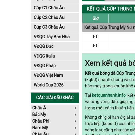
Cúp C1 Châu Âu
KẾT QUẢ CÚP TRUNG
Cúp C2 Châu Âu
Giờ
Cúp C3 Châu Âu
Kết quả Cúp Trung Mỹ Nữ 
FT
VĐQG Tây Ban Nha
FT
VĐQG Đức
VĐQG Italia
Xem kết quả bó
VĐQG Pháp
Kết quả bóng đá Cúp Tru
VĐQG Việt Nam
(kqbd) nhanh chóng và chí
World Cup 2026
hôm nay trong khuôn khổ
Tại
ketquanhanh.info
, kế
CÁC GIẢI ĐẤU KHÁC
và từng vòng đấu, giúp ng
Châu Á
trọng một cách thuận tiện 
Bắc Mỹ
Không chỉ giới hạn ở giải 
Châu Phi
trực tiếp (kqbd tt) của nhi
Nam Mỹ
vòng loại, cũng như các gi
Châu Âu