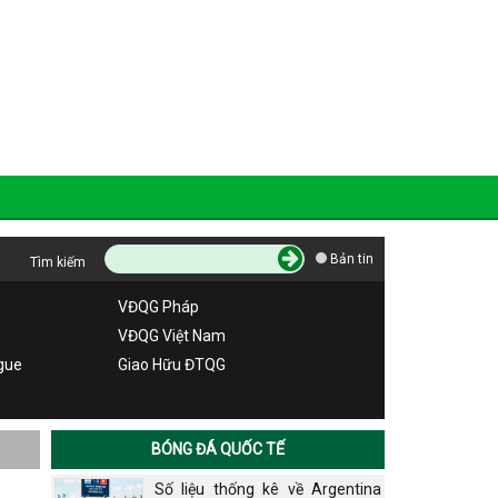
Bản tin
Tìm kiếm
VĐQG Pháp
VĐQG Việt Nam
gue
Giao Hữu ĐTQG
BÓNG ĐÁ QUỐC TẾ
Số liệu thống kê về Argentina