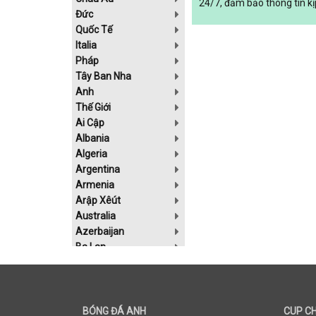
24/7, đảm bảo thông tin kị
Đức
Quốc Tế
Italia
Pháp
Tây Ban Nha
Anh
Thế Giới
Ai Cập
Albania
Algeria
Argentina
Armenia
Arập Xêút
Australia
Azerbaijan
Ba Lan
Bahrain
Belarus
Bolivia
Bosnia-Herzgovina
BÓNG ĐÁ ANH
CUP C