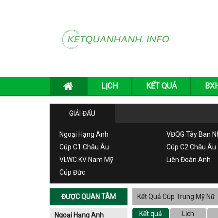
LỊCH
KẾT QUẢ
BX
GIẢI ĐẤU
Ngoại Hạng Anh
VĐQG Tây Ban N
Cúp C1 Châu Âu
Cúp C2 Châu Âu
VLWC KV Nam Mỹ
Liên Đoàn Anh
Cúp Đức
ĐƯỢC QUAN TÂM
Kết Quả Cúp Trung Mỹ Nữ
Kết quả
Lịch
Ngoại Hạng Anh