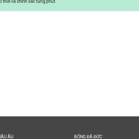
p thời và chính xác từng phút.
HÂU ÂU
BÓNG ĐÁ ĐỨC