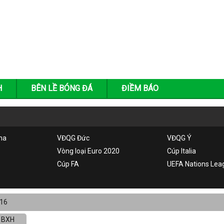
H
BÊN LỀ BÓNG ĐÁ
ĐIỀM BÁO
ha
VĐQG Đức
VĐQG Ý
Vòng loại Euro 2020
Cúp Italia
Cúp FA
UEFA Nations Lea
016
BXH