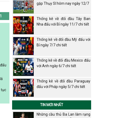
gặp Thụy Sĩ hôm nay ngày 12/7
1
Thống kê về đối đầu Tây Ban
Nha đấu với Bỉ ngày 11/7 chi tiết
Thống kê về đối đầu Mỹ đấu với
Bỉ ngày 7/7 chi tiết
Thống kê về đối đầu Mexico đấu
 đấu
với Anh ngày 6/7 chi tiết
đá
Thống kê về đối đầu Paraguay
đấu với Pháp ngày 5/7 chi tiết
 tục
TIN MỚI NHẤT
Những cầu thủ Ba Lan làm rạng