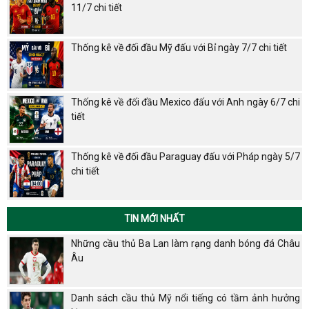
11/7 chi tiết
Thống kê về đối đầu Mỹ đấu với Bỉ ngày 7/7 chi tiết
Thống kê về đối đầu Mexico đấu với Anh ngày 6/7 chi
tiết
Thống kê về đối đầu Paraguay đấu với Pháp ngày 5/7
chi tiết
TIN MỚI NHẤT
Những cầu thủ Ba Lan làm rạng danh bóng đá Châu
Âu
Danh sách cầu thủ Mỹ nổi tiếng có tầm ảnh hưởng