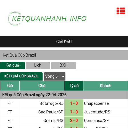
GIẢI ĐẤU
Kết Quả Cúp Brazil
Kết quả
Lịch
BXH
KẾT QUẢ CÚP BRAZIL
Giờ
Chủ
Tỷ số
Khách
Kết quả Cúp Brazil ngày 22-04-2026
FT
Botafogo/RJ
1 - 0
Chapecoense
FT
Sao Paulo/SP
1 - 0
Juventude/RS
FT
Gremio/RS
2 - 0
Confianca/SE