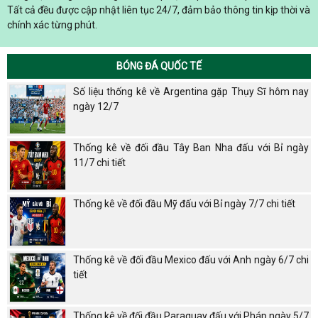
Tất cả đều được cập nhật liên tục 24/7, đảm bảo thông tin kịp thời và
chính xác từng phút.
BÓNG ĐÁ QUỐC TẾ
Số liệu thống kê về Argentina gặp Thụy Sĩ hôm nay
ngày 12/7
Thống kê về đối đầu Tây Ban Nha đấu với Bỉ ngày
11/7 chi tiết
Thống kê về đối đầu Mỹ đấu với Bỉ ngày 7/7 chi tiết
Thống kê về đối đầu Mexico đấu với Anh ngày 6/7 chi
tiết
Thống kê về đối đầu Paraguay đấu với Pháp ngày 5/7