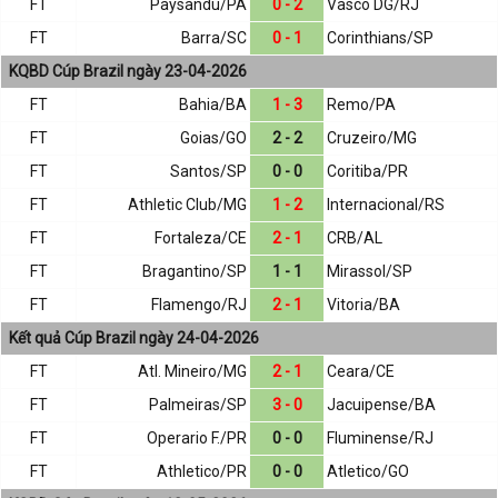
FT
Paysandu/PA
0 - 2
Vasco DG/RJ
FT
Barra/SC
0 - 1
Corinthians/SP
KQBD Cúp Brazil ngày 23-04-2026
FT
Bahia/BA
1 - 3
Remo/PA
FT
Goias/GO
2 - 2
Cruzeiro/MG
FT
Santos/SP
0 - 0
Coritiba/PR
FT
Athletic Club/MG
1 - 2
Internacional/RS
FT
Fortaleza/CE
2 - 1
CRB/AL
FT
Bragantino/SP
1 - 1
Mirassol/SP
FT
Flamengo/RJ
2 - 1
Vitoria/BA
Kết quả Cúp Brazil ngày 24-04-2026
FT
Atl. Mineiro/MG
2 - 1
Ceara/CE
FT
Palmeiras/SP
3 - 0
Jacuipense/BA
FT
Operario F./PR
0 - 0
Fluminense/RJ
FT
Athletico/PR
0 - 0
Atletico/GO