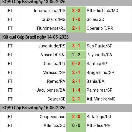
KQBD Cúp Brazil ngày 13-05-2026
FT
Internacional/RS
3 - 2
Athletic Club/MG
FT
Cruzeiro/MG
1 - 0
Goias/GO
FT
Fluminense/RJ
2 - 1
Operario F./PR
Kết quả Cúp Brazil ngày 14-05-2026
FT
Juventude/RS
3 - 1
Sao Paulo/SP
FT
Vasco DG/RJ
2 - 2
Paysandu/PA
FT
Coritiba/PR
0 - 2
Santos/SP
FT
Mirassol/SP
2 - 1
Bragantino/SP
FT
Remo/PA
2 - 1
Bahia/BA
FT
Jacuipense/BA
1 - 4
Palmeiras/SP
FT
Ceara/CE
2 - 1
Atl. Mineiro/MG
KQBD Cúp Brazil ngày 15-05-2026
FT
Chapecoense
2 - 0
Botafogo/RJ
FT
Atletico/GO
0 - 0
Athletico/PR