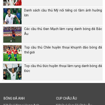
Danh sách cầu thủ Mỹ nổi tiếng có tầm ảnh hưởng
lớn
Các cầu thủ Đan Mạch làm rạng danh bóng đá Bắc
Âu
Top cầu thủ Chile huyền thoại khuynh đảo bóng đá
thế giới
Top cầu thủ Đức huyền thoại làm rạng danh bóng đá
Đức
BÓNG ĐÁ ANH
CUP CHÂU ÂU