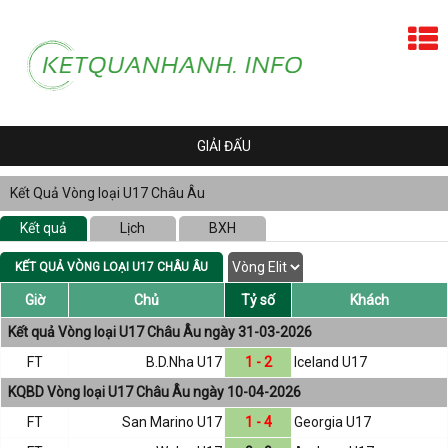
GIẢI ĐẤU
Kết Quả Vòng loại U17 Châu Âu
Kết quả
Lịch
BXH
KẾT QUẢ VÒNG LOẠI U17 CHÂU ÂU
Giờ
Chủ
Tỷ số
Khách
Kết quả Vòng loại U17 Châu Âu ngày 31-03-2026
FT
B.D.Nha U17
1 - 2
Iceland U17
KQBD Vòng loại U17 Châu Âu ngày 10-04-2026
FT
San Marino U17
1 - 4
Georgia U17