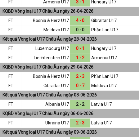
FT
Armenia U17
3 - 1
Hungary U17
KQBD Vòng loại U17 Châu Âu ngày 26-04-2026
FT
Bosnia & Herz U17
4 - 0
Gibraltar U17
FT
Moldova U17
0 - 0
Phần Lan U17
Kết quả Vòng loại U17 Châu Âu ngày 28-04-2026
FT
Luxembourg U17
0 - 1
Hungary U17
FT
Liechtenstein U17
1 - 2
Armenia U17
KQBD Vòng loại U17 Châu Âu ngày 29-04-2026
FT
Bosnia & Herz U17
2 - 3
Phần Lan U17
FT
Gibraltar U17
0 - 7
Moldova U17
Kết quả Vòng loại U17 Châu Âu ngày 03-06-2026
FT
Albania U17
2 - 2
Latvia U17
KQBD Vòng loại U17 Châu Âu ngày 06-06-2026
FT
Ukraina U17
2 - 3
Latvia U17
Kết quả Vòng loại U17 Châu Âu ngày 09-06-2026