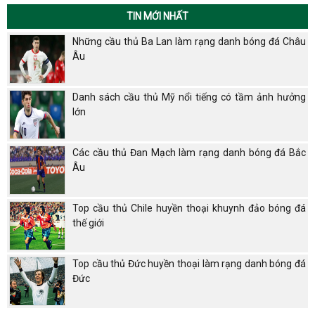
TIN MỚI NHẤT
Những cầu thủ Ba Lan làm rạng danh bóng đá Châu
Âu
Danh sách cầu thủ Mỹ nổi tiếng có tầm ảnh hưởng
lớn
Các cầu thủ Đan Mạch làm rạng danh bóng đá Bắc
Âu
Top cầu thủ Chile huyền thoại khuynh đảo bóng đá
thế giới
Top cầu thủ Đức huyền thoại làm rạng danh bóng đá
Đức