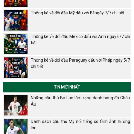
Thống kê về đối đầu Mỹ đấu với Bỉ ngày 7/7 chi tiết
Thống kê về đối đầu Mexico đấu với Anh ngày 6/7 chi
tiết
Thống kê về đối đầu Paraguay đấu với Pháp ngày 5/7
chi tiết
TIN MỚI NHẤT
Những cầu thủ Ba Lan làm rạng danh bóng đá Châu
Âu
Danh sách cầu thủ Mỹ nổi tiếng có tầm ảnh hưởng
lớn