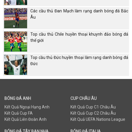
Các cầu thủ Đan Mạch làm rạng danh bóng đá Bắc
Âu
Top cầu thủ Chile huyền thoại khuynh đảo bóng đá
thế giới
Top cầu thủ Đức huyền thoại làm rạng danh bóng đá
Đức
BÓNG ĐÁ ANH
CUP CHÂU ÂU
Kết Quả Ngoại Hạng Anh
Kết Quả Cup C1 Châu Âu
Kết Quả Cup FA
Kết Quả Cup C2 Châu Âu
Kết Quả Liên Đoàn Anh
Kết Quả UEFA Nations League
BÓNG ĐÁ TÂY BAN NHA
BÓNG ĐÁ ITALIA