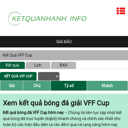
GIẢI ĐẤU
Kết Quả VFF Cup
Kết quả
Lịch
BXH
KẾT QUẢ VFF CUP
Giờ
Chủ
Tỷ số
Khách
Xem kết quả bóng đá giải VFF Cup
Kết quả bóng đá VFF Cup hôm nay
– Chúng tôi liên tục cập nhật kết
quả bóng đá trực tuyến (kqbd) nhanh chóng và chính xác nhất cho
toàn bộ các trận đấu diễn ra vào đêm qua và rạng sáng hôm nay