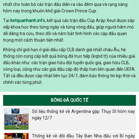
nhất cho toàn bộ các trận đấu diễn ra vào đêm qua và rạng sáng
hôm nay trong khuôn khổ giải Crown Prince Cup.
Tại
ketquanhanh.info
, kết quả các trận đấu Cúp Arập Xeut được sắp
xếp khoa học theo từng ngày và từng vòng đấu, giúp người hâm mộ
dễ dàng tra cứu, theo dõi và nắm bắt tình hình các cặp đấu quan
trọng một cách thuận tiện nhất.
Không chỉ giới hạn ở giải đấu cấp CLB danh giá nhất châu Âu, hệ
thống còn cung cấp kết quả bóng đá trực tiếp (kqbd tt) của nhiều giải
đấu khác như: các trận giao hữu đội tuyển quốc gia, giao hữu CLB,
vòng loại, cũng như các giải đấu cấp độ thấp hơn liên quan đến UEFA.
Tất cả đều được cập nhật liên tục 24/7, đảm bảo thông tin kịp thời và
chính xác từng phút.
BÓNG ĐÁ QUỐC TẾ
Số liệu thống kê về Argentina gặp Thụy Sĩ hôm nay
ngày 12/7
Thống kê về đối đầu Tây Ban Nha đấu với Bỉ ngày