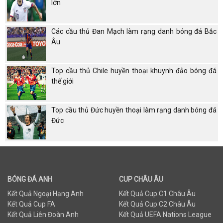
lớn
Các cầu thủ Đan Mạch làm rạng danh bóng đá Bắc
Âu
Top cầu thủ Chile huyền thoại khuynh đảo bóng đá
thế giới
Top cầu thủ Đức huyền thoại làm rạng danh bóng đá
Đức
BÓNG ĐÁ ANH
CUP CHÂU ÂU
Kết Quả Ngoại Hạng Anh
Kết Quả Cup C1 Châu Âu
Kết Quả Cup FA
Kết Quả Cup C2 Châu Âu
Kết Quả Liên Đoàn Anh
Kết Quả UEFA Nations League