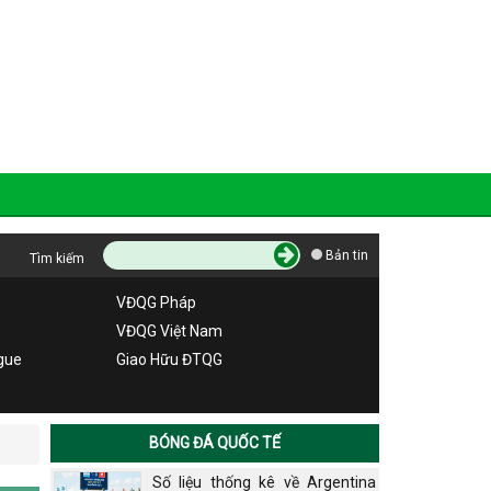
Bản tin
Tìm kiếm
VĐQG Pháp
VĐQG Việt Nam
gue
Giao Hữu ĐTQG
BÓNG ĐÁ QUỐC TẾ
Số liệu thống kê về Argentina