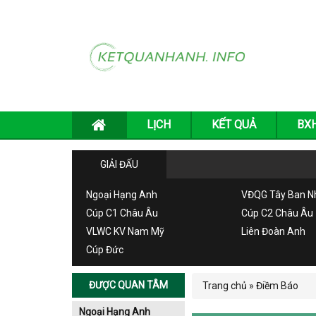
LỊCH
KẾT QUẢ
BX
GIẢI ĐẤU
Ngoại Hạng Anh
VĐQG Tây Ban N
Cúp C1 Châu Âu
Cúp C2 Châu Âu
VLWC KV Nam Mỹ
Liên Đoàn Anh
Cúp Đức
ĐƯỢC QUAN TÂM
Trang chủ
»
Điềm Báo
Ngoại Hạng Anh