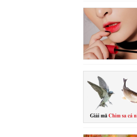
Iran
Ireland
Israel
Jordan
Kazakhstan
Kuwait
Latvia
Lithuania
Luxembourg
Bắc Macedonia
Malta
Ma rốc
Mexico
Moldova
Montenegro
Mỹ
Na Uy
Nam Phi
New Zealand
Nga
Nhật Bản