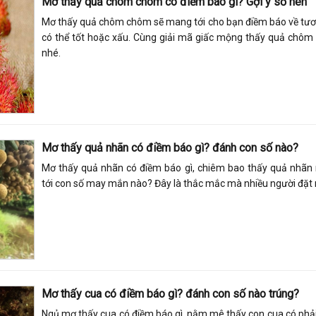
Mơ thấy quả chôm chôm có điềm báo gì? Gợi ý số hên
Mơ thấy quả chôm chôm sẽ mang tới cho bạn điềm báo về tươn
có thể tốt hoặc xấu. Cùng giải mã giấc mộng thấy quả chô
nhé.
Mơ thấy quả nhãn có điềm báo gì? đánh con số nào?
Mơ thấy quả nhãn có điềm báo gì, chiêm bao thấy quả nhã
tới con số may mắn nào? Đây là thắc mắc mà nhiều người đặt 
Mơ thấy cua có điềm báo gì? đánh con số nào trúng?
Ngủ mơ thấy cua có điềm báo gì, nằm mê thấy con cua có phả