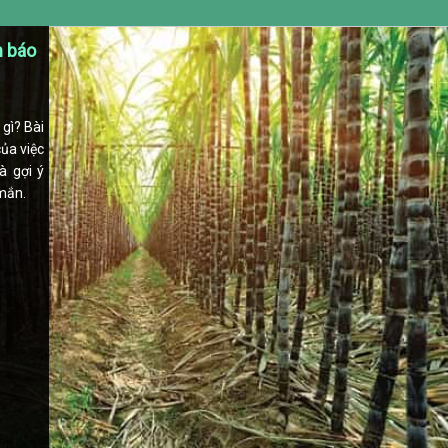
m báo
gì? Bài
của việc
à gợi ý
mắn.