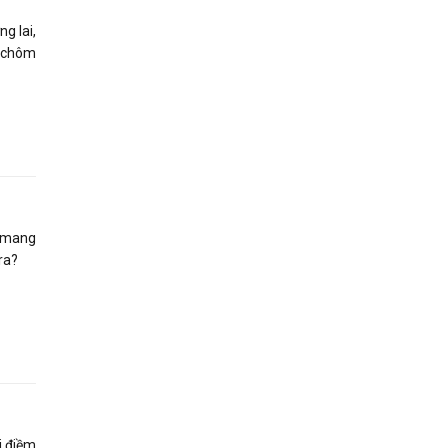
g lai,
m chôm
n mang
ra?
i điềm