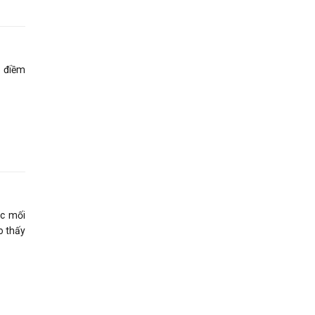
ó điềm
ác mối
o thấy