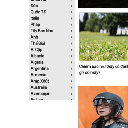
Đức
Quốc Tế
Italia
Pháp
Tây Ban Nha
Anh
Thế Giới
Ai Cập
Albania
Algeria
Chiêm bao mơ thấy cỏ đán
Argentina
gì? số mấy?
Armenia
Arập Xêút
Australia
Azerbaijan
Ba Lan
Bahrain
Belarus
Bolivia
Bosnia-Herzgovina