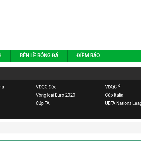
H
BÊN LỀ BÓNG ĐÁ
ĐIỀM BÁO
ha
VĐQG Đức
VĐQG Ý
Vòng loại Euro 2020
Cúp Italia
Cúp FA
UEFA Nations Lea