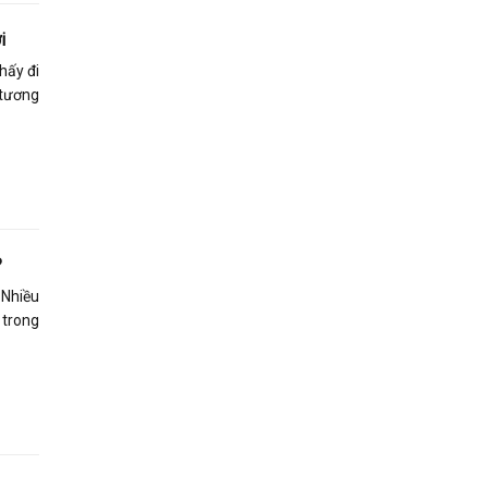
i
hấy đi
 tương
?
 Nhiều
 trong