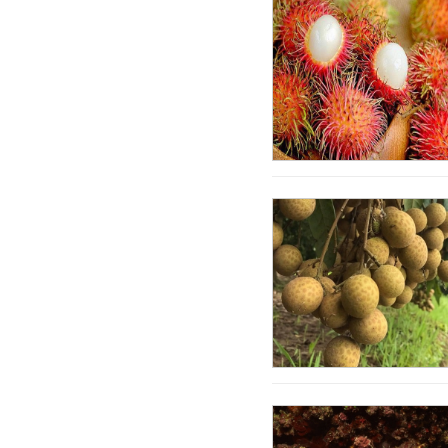
Oman
Paraguay
Peru
Phần Lan
Qatar
Rumany
Scotland
Serbia
Singapore
Slovakia
Slovenia
Séc
Síp
Thái Lan
Thổ Nhĩ Kỳ
Thụy Sỹ
Thụy Điển
Trung Quốc
UAE
Ukraina