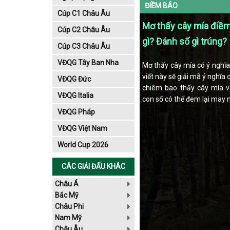
ĐIỀM BÁO
Cúp C1 Châu Âu
Mơ thấy cây mía điề
Cúp C2 Châu Âu
gì? Đánh số gì trúng?
Cúp C3 Châu Âu
VĐQG Tây Ban Nha
Mơ thấy cây mía có ý nghĩa 
viết này sẽ giải mã ý nghĩa 
VĐQG Đức
chiêm bao thấy cây mía v
VĐQG Italia
con số có thể đem lại may 
VĐQG Pháp
VĐQG Việt Nam
World Cup 2026
CÁC GIẢI ĐẤU KHÁC
Châu Á
Bắc Mỹ
Châu Phi
Nam Mỹ
Châu Âu