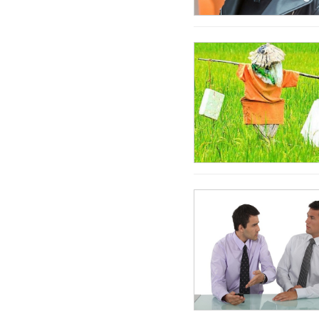
Brazil
Bulgary
Bắc Ireland
Bỉ
Bồ Đào Nha
Canada
Chi Lê
Colombia
Costa Rica
Croatia
Ecuador
Estonia
Georgia
Hungary
Hy Lạp
Hà Lan
Hàn Quốc
Hồng Kông
Iceland
Indonesia