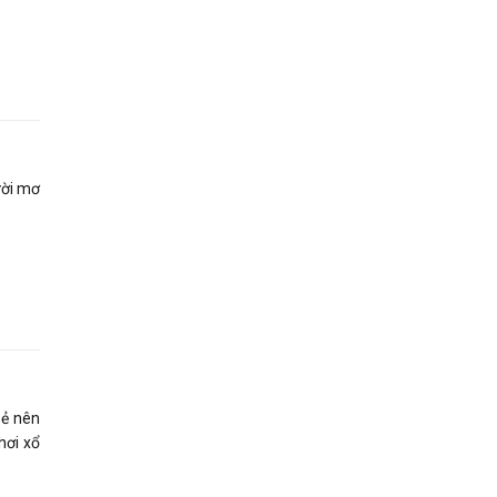
ười mơ
sẻ nên
hơi xổ