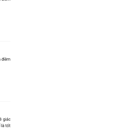
n điềm
ê giác
là tốt