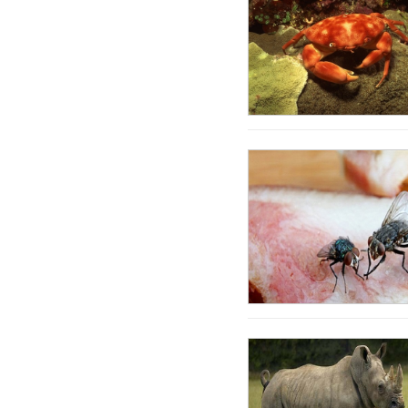
Uruguay
Uzbekistan
Venezuela
Việt Nam
Wales
Áo
Đan Mạch
Ấn độ
Malaysia
Châu Úc
Lebanon
Tunisia
Yemen
Andorra
Honduras
Iraq
Tajikistan
Đảo Faroe