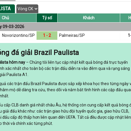
LISTA
Chủ
Tỷ số
Khách
H
ày 09-03-2026
Novorizontino/SP
1 - 2
Palmeiras/SP
1
g đá giải Brazil Paulista
ulista hôm nay
– Chúng tôi liên tục cập nhật kết quả bóng đá trực tuyến
nh xác nhất cho toàn bộ các trận đấu diễn ra vào đêm qua và rạng sáng
iải Paulista A1.
t quả các trận đấu Brazil Paulista được sắp xếp khoa học theo từng ngày 
 hâm mộ dễ dàng tra cứu, theo dõi và nắm bắt tình hình các cặp đấu qu
nhất.
đấu cấp CLB danh giá nhất châu Âu, hệ thống còn cung cấp kết quả bóng 
ều giải đấu khác như: các trận giao hữu đội tuyển quốc gia, giao hữu CLB,
ải đấu cấp độ thấp hơn liên quan đến UEFA. Tất cả đều được cập nhật liên
p thời và chính xác từng phút.