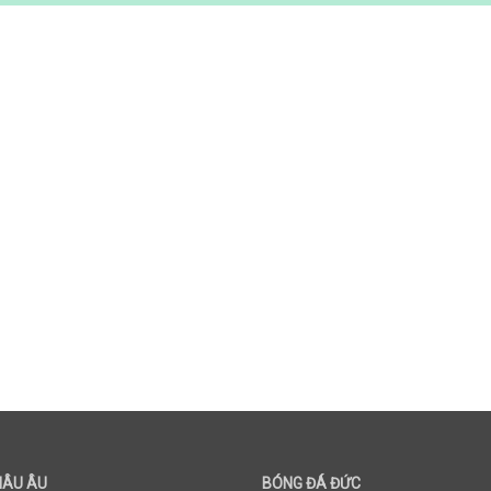
HÂU ÂU
BÓNG ĐÁ ĐỨC