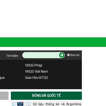
Bản tin
Tìm kiếm
VĐQG Pháp
VĐQG Việt Nam
gue
Giao Hữu ĐTQG
BÓNG ĐÁ QUỐC TẾ
Số liệu thống kê về Argentina