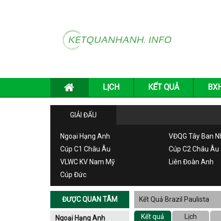
LỊCH
KẾT QUẢ
BX
GIẢI ĐẤU
Ngoại Hạng Anh
VĐQG Tây Ban N
Cúp C1 Châu Âu
Cúp C2 Châu Âu
VLWC KV Nam Mỹ
Liên Đoàn Anh
Cúp Đức
ĐƯỢC QUAN TÂM
Kết Quả Brazil Paulista
Kết quả
Lịch
Ngoại Hạng Anh