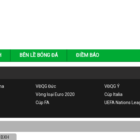
H
BÊN LỀ BÓNG ĐÁ
ĐIỀM BÁO
ha
VĐQG Đức
VĐQG Ý
Vòng loại Euro 2020
Cúp Italia
Cúp FA
UEFA Nations Lea
BXH