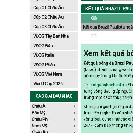
Cúp C1 Châu Âu
KẾT QUẢ BRAZIL PAU
Cúp C2 Châu Âu
Giờ
Cúp C3 Châu Âu
Kết quả Brazil Paulista ng
FT
VĐQG Tây Ban Nha
VĐQG Đức
Xem kết quả bón
VĐQG Italia
Kết quả bóng đá Brazil Pa
VĐQG Pháp
(kqbd) nhanh chóng và chí
VĐQG Việt Nam
hôm nay trong khuôn khổ g
World Cup 2026
Tại
ketquanhanh.info
, kế
từng vòng đấu, giúp người
CÁC GIẢI ĐẤU KHÁC
trọng một cách thuận tiện 
Châu Á
Không chỉ giới hạn ở giải 
Bắc Mỹ
trực tiếp (kqbd tt) của nhi
vòng loại, cũng như các gi
Châu Phi
24/7, đảm bảo thông tin kị
Nam Mỹ
Châu Âu