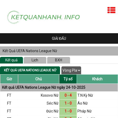
GIẢI ĐẤU
Kết Quả UEFA Nations League Nữ
Kết quả
Lịch
BXH
KẾT QUẢ UEFA NATIONS LEAGUE NỮ
Giờ
Chủ
Tỷ số
Khách
Kết quả UEFA Nations League Nữ ngày 24-10-2025
FT
Kosovo Nữ
0 - 4
T.N.Kỳ Nữ
FT
Séc Nữ
1 - 0
Áo Nữ
FT
Đức Nữ
1 - 0
Pháp Nữ