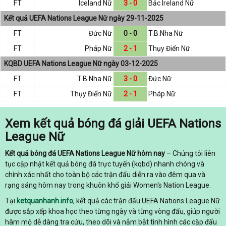
FT
Iceland Nữ
3 - 0
Bắc Ireland Nữ
Kết quả UEFA Nations League Nữ ngày 29-11-2025
FT
Đức Nữ
0 - 0
T.B.Nha Nữ
FT
Pháp Nữ
2 - 1
Thụy Điển Nữ
KQBD UEFA Nations League Nữ ngày 03-12-2025
FT
T.B.Nha Nữ
3 - 0
Đức Nữ
FT
Thụy Điển Nữ
2 - 1
Pháp Nữ
Xem kết quả bóng đá giải UEFA Nations
League Nữ
Kết quả bóng đá UEFA Nations League Nữ hôm nay
– Chúng tôi liên
tục cập nhật kết quả bóng đá trực tuyến (kqbd) nhanh chóng và
chính xác nhất cho toàn bộ các trận đấu diễn ra vào đêm qua và
rạng sáng hôm nay trong khuôn khổ giải Women's Nation League.
Tại
ketquanhanh.info
, kết quả các trận đấu UEFA Nations League Nữ
được sắp xếp khoa học theo từng ngày và từng vòng đấu, giúp người
hâm mộ dễ dàng tra cứu, theo dõi và nắm bắt tình hình các cặp đấu