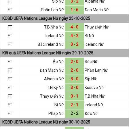
FT
Síp Nữ
3 - 2
Albania Nữ
FT
Phần Lan Nữ
1 - 6
Đan Mạch Nữ
KQBD UEFA Nations League Nữ ngày 25-10-2025
FT
T.B.Nha Nữ
4 - 0
Thụy Điển Nữ
FT
Ireland Nữ
4 - 2
Bỉ Nữ
FT
Bắc Ireland Nữ
0 - 2
Iceland Nữ
Kết quả UEFA Nations League Nữ ngày 29-10-2025
FT
Áo Nữ
2 - 0
Séc Nữ
FT
Đan Mạch Nữ
2 - 0
Phần Lan Nữ
FT
Albania Nữ
3 - 0
Síp Nữ
FT
T.N.Kỳ Nữ
3 - 0
Kosovo Nữ
FT
Thụy Điển Nữ
0 - 1
T.B.Nha Nữ
FT
Bỉ Nữ
2 - 1
Ireland Nữ
FT
Pháp Nữ
2 - 2
Đức Nữ
KQBD UEFA Nations League Nữ ngày 30-10-2025