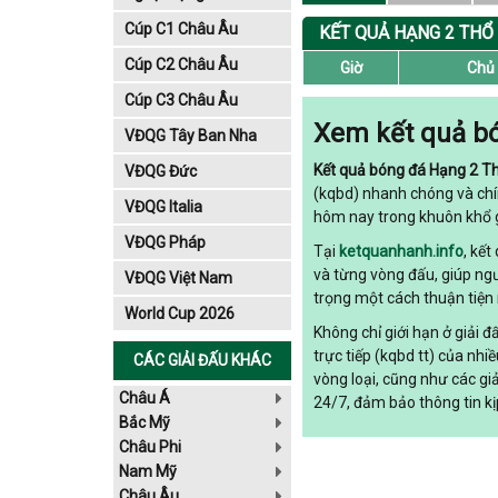
Cúp C1 Châu Âu
KẾT QUẢ HẠNG 2 THỔ 
Cúp C2 Châu Âu
Giờ
Chủ
Cúp C3 Châu Âu
Xem kết quả bó
VĐQG Tây Ban Nha
Kết quả bóng đá Hạng 2 T
VĐQG Đức
(kqbd) nhanh chóng và chí
VĐQG Italia
hôm nay trong khuôn khổ gi
VĐQG Pháp
Tại
ketquanhanh.info
, kế
và từng vòng đấu, giúp ng
VĐQG Việt Nam
trọng một cách thuận tiện 
World Cup 2026
Không chỉ giới hạn ở giải 
trực tiếp (kqbd tt) của nhi
CÁC GIẢI ĐẤU KHÁC
vòng loại, cũng như các gi
Châu Á
24/7, đảm bảo thông tin kị
Bắc Mỹ
Châu Phi
Nam Mỹ
Châu Âu