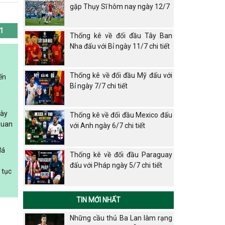
gặp Thụy Sĩ hôm nay ngày 12/7
1
Thống kê về đối đầu Tây Ban
Nha đấu với Bỉ ngày 11/7 chi tiết
Thống kê về đối đầu Mỹ đấu với
ến
Bỉ ngày 7/7 chi tiết
gày
Thống kê về đối đầu Mexico đấu
quan
với Anh ngày 6/7 chi tiết
đá
Thống kê về đối đầu Paraguay
đấu với Pháp ngày 5/7 chi tiết
 tục
TIN MỚI NHẤT
Những cầu thủ Ba Lan làm rạng