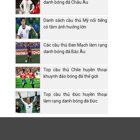
danh bóng đá Châu Âu
Danh sách cầu thủ Mỹ nổi tiếng
có tầm ảnh hưởng lớn
Các cầu thủ Đan Mạch làm rạng
danh bóng đá Bắc Âu
Top cầu thủ Chile huyền thoại
khuynh đảo bóng đá thế giới
Top cầu thủ Đức huyền thoại
làm rạng danh bóng đá Đức