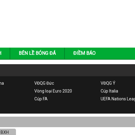
H
BÊN LỀ BÓNG ĐÁ
ĐIỀM BÁO
ha
VĐQG Đức
VĐQG Ý
Vòng loại Euro 2020
Cúp Italia
Cúp FA
UEFA Nations Lea
BXH