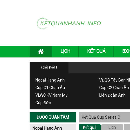
LỊCH
KẾT QUẢ
BX
GIẢI ĐẤU
Ngoại Hạng Anh
VĐQG Tây Ban N
Cúp C1 Châu Âu
Cúp C2 Châu Âu
VLWC KV Nam Mỹ
Liên Đoàn Anh
Cúp Đức
ĐƯỢC QUAN TÂM
Kết Quả Cup Series C
Kết quả
Lịch
Ngoại Hạng Anh