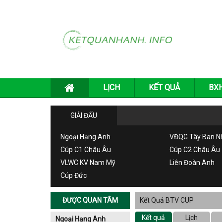
LỊCH
KẾT QUẢ
BX
GIẢI ĐẤU
Ngoại Hạng Anh
VĐQG Tây Ban N
Cúp C1 Châu Âu
Cúp C2 Châu Âu
VLWC KV Nam Mỹ
Liên Đoàn Anh
Cúp Đức
ĐƯỢC QUAN TÂM
Kết Quả BTV CUP
Kết quả
Lịch
Ngoại Hạng Anh