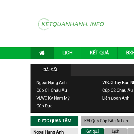
LỊCH
KẾT QUẢ
BX
GIẢI ĐẤU
Ngoại Hạng Anh
VĐQG Tây Ban N
Cúp C1 Châu Âu
Cúp C2 Châu Âu
VLWC KV Nam Mỹ
Liên Đoàn Anh
Cúp Đức
ĐƯỢC QUAN TÂM
Kết Quả Cúp Bắc Ai Len
Kết quả
Lịch
Ngoại Hạng Anh