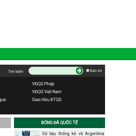
Bản tin
Tìm kiếm
VĐQG Pháp
VĐQG Việt Nam
gue
Giao Hữu ĐTQG
BÓNG ĐÁ QUỐC TẾ
Số liệu thống kê về Argentina