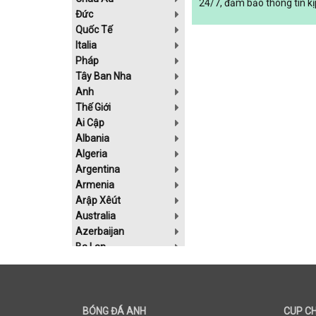
24/7, đảm bảo thông tin kị
Đức
Quốc Tế
Italia
Pháp
Tây Ban Nha
Anh
Thế Giới
Ai Cập
Albania
Algeria
Argentina
Armenia
Arập Xêút
Australia
Azerbaijan
Ba Lan
Bahrain
Belarus
Bolivia
Bosnia-Herzgovina
BÓNG ĐÁ ANH
CUP C