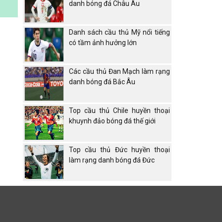
danh bóng đá Châu Âu
Danh sách cầu thủ Mỹ nổi tiếng
có tầm ảnh hưởng lớn
Các cầu thủ Đan Mạch làm rạng
danh bóng đá Bắc Âu
Top cầu thủ Chile huyền thoại
khuynh đảo bóng đá thế giới
Top cầu thủ Đức huyền thoại
làm rạng danh bóng đá Đức