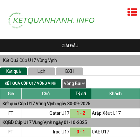
GIẢI ĐẤU
Kết Quả Cúp U17 Vùng Vịnh
Kết quả
Lịch
BXH
KẾT QUẢ CÚP U17 VÙNG VỊNH
Giờ
Chủ
Tỷ số
Khách
Kết quả Cúp U17 Vùng Vịnh ngày 30-09-2025
FT
Qatar U17
1 - 2
Arập Xêut U17
KQBD Cúp U17 Vùng Vịnh ngày 01-10-2025
FT
Iraq U17
0 - 1
UAE U17