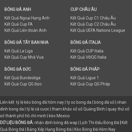
BÓNG ĐÁ ANH
CUP CHÂU ÂU
Kết Quả Ngoại Hạng Anh
Kết Quả Cup C1 Châu Âu
Kết Quả Cup FA
Kết Quả Cup C2 Châu Âu
Kết Quả Liên Đoàn Anh
Kết Quả UEFA Nations League
BÓNG ĐÁ TÂY BAN NHA
BÓNG ĐÁ ITALIA
Kết Quả La Liga
Kết Quả CUP Italia
Kết Quả Cup Nhà Vua
Kết Quả VĐQG Italia
BÓNG ĐÁ ĐỨC
BÓNG ĐÁ PHÁP
Kết Quả Bundesliga
Kết Quả Ligue 1
Kết Quả Cup QG Đức
Kết Quả Cup QG Pháp
Liên kết:
tỷ lệ kèo bóng đá hôm nay
|
ty so bong da
|
bóng đá số
|
nhan
dinh bong da
|
tỷ lệ cá cược
|
tham khảo xổ số Quảng Bình
|
quay thử xổ
số thành phố hồ chí minh
|
kèo Mexico
DỮ LIỆU BÓNG ĐÁ:
nhận định bóng đá wap
|
Lịch Thi Đấu Bóng
Đá
|
Kết
Quả Bóng Đá
|
Bảng Xếp Hạng Bóng Đá
|
Kèo Bóng Đá Hôm Nay