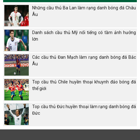
Những cầu thủ Ba Lan làm rạng danh bóng đá Châu
Âu
Danh sách cầu thủ Mỹ nổi tiếng có tầm ảnh hưởng
lớn
Các cầu thủ Đan Mạch làm rạng danh bóng đá Bắc
Âu
Top cầu thủ Chile huyền thoại khuynh đảo bóng đá
thế giới
Top cầu thủ Đức huyền thoại làm rạng danh bóng đá
Đức