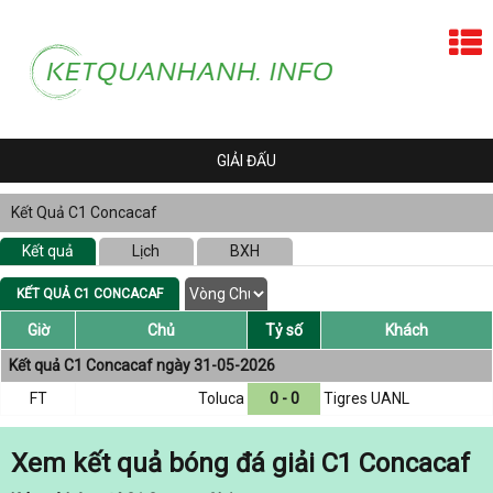
GIẢI ĐẤU
Kết Quả C1 Concacaf
Kết quả
Lịch
BXH
KẾT QUẢ C1 CONCACAF
Giờ
Chủ
Tỷ số
Khách
Kết quả C1 Concacaf ngày 31-05-2026
FT
Toluca
0 - 0
Tigres UANL
Xem kết quả bóng đá giải C1 Concacaf