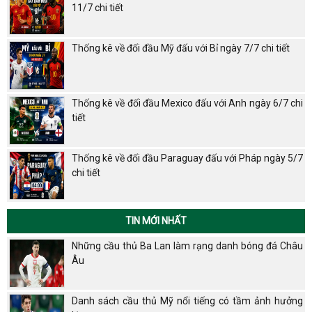
11/7 chi tiết
Thống kê về đối đầu Mỹ đấu với Bỉ ngày 7/7 chi tiết
Thống kê về đối đầu Mexico đấu với Anh ngày 6/7 chi
tiết
Thống kê về đối đầu Paraguay đấu với Pháp ngày 5/7
chi tiết
TIN MỚI NHẤT
Những cầu thủ Ba Lan làm rạng danh bóng đá Châu
Âu
Danh sách cầu thủ Mỹ nổi tiếng có tầm ảnh hưởng