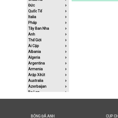
Đức
Quốc Tế
Italia
Pháp
Tây Ban Nha
Anh
Thế Giới
Ai Cập
Albania
Algeria
Argentina
Armenia
Arập Xêút
Australia
Azerbaijan
Ba Lan
Bahrain
Belarus
Bolivia
Bosnia-Herzgovina
BÓNG ĐÁ ANH
CUP C