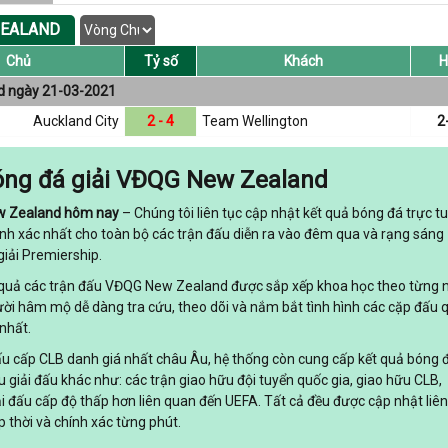
ZEALAND
Chủ
Tỷ số
Khách
H
d ngày 21-03-2021
Auckland City
2 - 4
Team Wellington
2
óng đá giải VĐQG New Zealand
w Zealand hôm nay
– Chúng tôi liên tục cập nhật kết quả bóng đá trực t
nh xác nhất cho toàn bộ các trận đấu diễn ra vào đêm qua và rạng sáng
iải Premiership.
t quả các trận đấu VĐQG New Zealand được sắp xếp khoa học theo từng 
ười hâm mộ dễ dàng tra cứu, theo dõi và nắm bắt tình hình các cặp đấu 
nhất.
đấu cấp CLB danh giá nhất châu Âu, hệ thống còn cung cấp kết quả bóng 
ều giải đấu khác như: các trận giao hữu đội tuyển quốc gia, giao hữu CLB,
ải đấu cấp độ thấp hơn liên quan đến UEFA. Tất cả đều được cập nhật liên
p thời và chính xác từng phút.