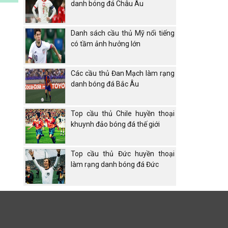
danh bóng đá Châu Âu
Danh sách cầu thủ Mỹ nổi tiếng
có tầm ảnh hưởng lớn
Các cầu thủ Đan Mạch làm rạng
danh bóng đá Bắc Âu
Top cầu thủ Chile huyền thoại
khuynh đảo bóng đá thế giới
Top cầu thủ Đức huyền thoại
làm rạng danh bóng đá Đức