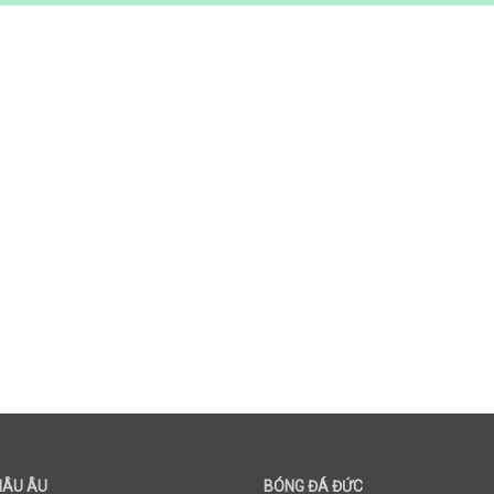
HÂU ÂU
BÓNG ĐÁ ĐỨC