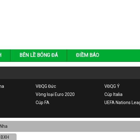
H
BÊN LỀ BÓNG ĐÁ
ĐIỀM BÁO
ha
VĐQG Đức
VĐQG Ý
Vòng loại Euro 2020
Cúp Italia
Cúp FA
UEFA Nations Lea
 Nha
BXH