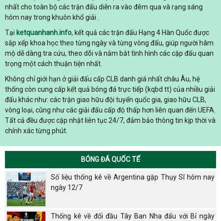
nhất cho toàn bộ các trận đấu diễn ra vào đêm qua và rạng sáng
hôm nay trong khuôn khổ giải .
Tại
ketquanhanh.info
, kết quả các trận đấu Hạng 4 Hàn Quốc được
sắp xếp khoa học theo từng ngày và từng vòng đấu, giúp người hâm
mộ dễ dàng tra cứu, theo dõi và nắm bắt tình hình các cặp đấu quan
trọng một cách thuận tiện nhất.
Không chỉ giới hạn ở giải đấu cấp CLB danh giá nhất châu Âu, hệ
thống còn cung cấp kết quả bóng đá trực tiếp (kqbd tt) của nhiều giải
đấu khác như: các trận giao hữu đội tuyển quốc gia, giao hữu CLB,
vòng loại, cũng như các giải đấu cấp độ thấp hơn liên quan đến UEFA.
Tất cả đều được cập nhật liên tục 24/7, đảm bảo thông tin kịp thời và
chính xác từng phút.
BÓNG ĐÁ QUỐC TẾ
Số liệu thống kê về Argentina gặp Thụy Sĩ hôm nay
ngày 12/7
Thống kê về đối đầu Tây Ban Nha đấu với Bỉ ngày