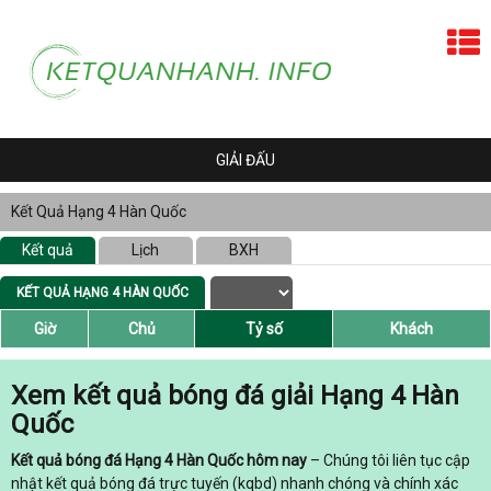
GIẢI ĐẤU
Kết Quả Hạng 4 Hàn Quốc
Kết quả
Lịch
BXH
KẾT QUẢ HẠNG 4 HÀN QUỐC
Giờ
Chủ
Tỷ số
Khách
Xem kết quả bóng đá giải Hạng 4 Hàn
Quốc
Kết quả bóng đá Hạng 4 Hàn Quốc hôm nay
– Chúng tôi liên tục cập
nhật kết quả bóng đá trực tuyến (kqbd) nhanh chóng và chính xác