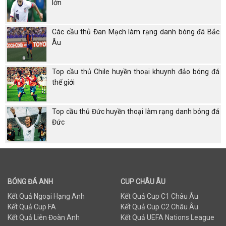
lớn
Các cầu thủ Đan Mạch làm rạng danh bóng đá Bắc
Âu
Top cầu thủ Chile huyền thoại khuynh đảo bóng đá
thế giới
Top cầu thủ Đức huyền thoại làm rạng danh bóng đá
Đức
BÓNG ĐÁ ANH
CUP CHÂU ÂU
Kết Quả Ngoại Hạng Anh
Kết Quả Cup C1 Châu Âu
Kết Quả Cup FA
Kết Quả Cup C2 Châu Âu
Kết Quả Liên Đoàn Anh
Kết Quả UEFA Nations League