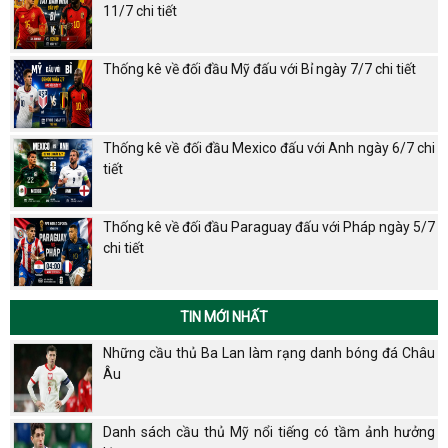
11/7 chi tiết
Thống kê về đối đầu Mỹ đấu với Bỉ ngày 7/7 chi tiết
Thống kê về đối đầu Mexico đấu với Anh ngày 6/7 chi
tiết
Thống kê về đối đầu Paraguay đấu với Pháp ngày 5/7
chi tiết
TIN MỚI NHẤT
Những cầu thủ Ba Lan làm rạng danh bóng đá Châu
Âu
Danh sách cầu thủ Mỹ nổi tiếng có tầm ảnh hưởng