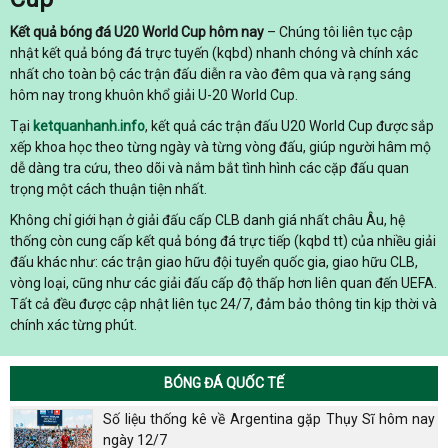
Kết quả bóng đá U20 World Cup hôm nay
– Chúng tôi liên tục cập
nhật kết quả bóng đá trực tuyến (kqbd) nhanh chóng và chính xác
nhất cho toàn bộ các trận đấu diễn ra vào đêm qua và rạng sáng
hôm nay trong khuôn khổ giải U-20 World Cup.
Tại
ketquanhanh.info
, kết quả các trận đấu U20 World Cup được sắp
xếp khoa học theo từng ngày và từng vòng đấu, giúp người hâm mộ
dễ dàng tra cứu, theo dõi và nắm bắt tình hình các cặp đấu quan
trọng một cách thuận tiện nhất.
Không chỉ giới hạn ở giải đấu cấp CLB danh giá nhất châu Âu, hệ
thống còn cung cấp kết quả bóng đá trực tiếp (kqbd tt) của nhiều giải
đấu khác như: các trận giao hữu đội tuyển quốc gia, giao hữu CLB,
vòng loại, cũng như các giải đấu cấp độ thấp hơn liên quan đến UEFA.
Tất cả đều được cập nhật liên tục 24/7, đảm bảo thông tin kịp thời và
chính xác từng phút.
BÓNG ĐÁ QUỐC TẾ
Số liệu thống kê về Argentina gặp Thụy Sĩ hôm nay
ngày 12/7