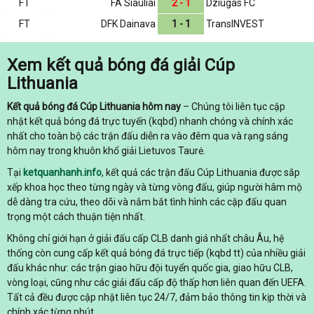
FT
FA Siauliai
2 - 1
Dziugas FC
FT
DFK Dainava
1 - 1
TransINVEST
Xem kết quả bóng đá giải Cúp
Lithuania
Kết quả bóng đá Cúp Lithuania hôm nay
– Chúng tôi liên tục cập
nhật kết quả bóng đá trực tuyến (kqbd) nhanh chóng và chính xác
nhất cho toàn bộ các trận đấu diễn ra vào đêm qua và rạng sáng
hôm nay trong khuôn khổ giải Lietuvos Taurė.
Tại
ketquanhanh.info
, kết quả các trận đấu Cúp Lithuania được sắp
xếp khoa học theo từng ngày và từng vòng đấu, giúp người hâm mộ
dễ dàng tra cứu, theo dõi và nắm bắt tình hình các cặp đấu quan
trọng một cách thuận tiện nhất.
Không chỉ giới hạn ở giải đấu cấp CLB danh giá nhất châu Âu, hệ
thống còn cung cấp kết quả bóng đá trực tiếp (kqbd tt) của nhiều giải
đấu khác như: các trận giao hữu đội tuyển quốc gia, giao hữu CLB,
vòng loại, cũng như các giải đấu cấp độ thấp hơn liên quan đến UEFA.
Tất cả đều được cập nhật liên tục 24/7, đảm bảo thông tin kịp thời và
chính xác từng phút.