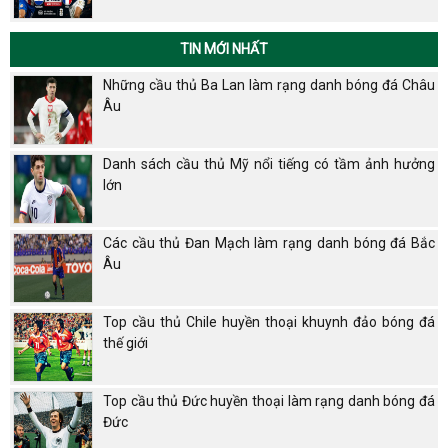
TIN MỚI NHẤT
Những cầu thủ Ba Lan làm rạng danh bóng đá Châu
Âu
Danh sách cầu thủ Mỹ nổi tiếng có tầm ảnh hưởng
lớn
Các cầu thủ Đan Mạch làm rạng danh bóng đá Bắc
Âu
Top cầu thủ Chile huyền thoại khuynh đảo bóng đá
thế giới
Top cầu thủ Đức huyền thoại làm rạng danh bóng đá
Đức