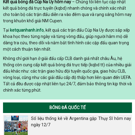
Kết quả bóng đá Cúp Na Uy hôm nay
– Chúng tôi liên tục cập nhật
kết quả bóng đá trực tuyến (kqbd) nhanh chóng và chính xác nhất
cho toàn bộ các trận đấu diễn ra vào đêm qua và rạng sáng hôm nay
trong khuôn khổ giải NM Cupen.
Tại
ketquanhanh.info
, kết quả các trận đấu Cúp Na Uy được sắp xếp
khoa học theo từng ngày và từng vòng đấu, giúp người hâm mộ dễ
dàng tra cứu, theo dõi và nắm bắt tình hình các cặp đấu quan trọng
một cách thuận tiện nhất.
Không chỉ giới hạn ở giải đấu cấp CLB danh giá nhất châu Âu, hệ
thống còn cung cấp kết quả bóng đá trực tiếp (kqbd tt) của nhiều giải
đấu khác như: các trận giao hữu đội tuyển quốc gia, giao hữu CLB,
vòng loại, cũng như các giải đấu cấp độ thấp hơn liên quan đến UEFA.
Tất cả đều được cập nhật liên tục 24/7, đảm bảo thông tin kịp thời và
chính xác từng phút.
BÓNG ĐÁ QUỐC TẾ
Số liệu thống kê về Argentina gặp Thụy Sĩ hôm nay
ngày 12/7