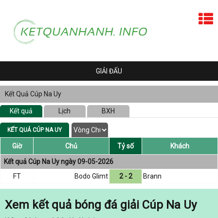
GIẢI ĐẤU
Kết Quả Cúp Na Uy
Kết quả
Lịch
BXH
KẾT QUẢ CÚP NA UY
Giờ
Chủ
Tỷ số
Khách
Kết quả Cúp Na Uy ngày 09-05-2026
FT
Bodo Glimt
2 - 2
Brann
Xem kết quả bóng đá giải Cúp Na Uy