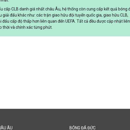
nhất.
đấu cấp CLB danh giá nhất châu Âu, hệ thống còn cung cấp kết quả bóng 
ều giải đấu khác như: các trận giao hữu đội tuyển quốc gia, giao hữu CLB,
ải đấu cấp độ thấp hơn liên quan đến UEFA. Tất cả đều được cập nhật liên
p thời và chính xác từng phút.
HÂU ÂU
BÓNG ĐÁ ĐỨC