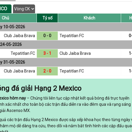
ICO
Chủ
Tỷ số
Khách
H
ày 10-05-2026
Club Jaiba Brava
0 - 0
Tepatitlan FC
0
 24-05-2026
Tepatitlan FC
3 - 1
Club Jaiba Brava
1
ày 31-05-2026
Club Jaiba Brava
2 - 0
Tepatitlan FC
1
ng đá giải Hạng 2 Mexico
exico hôm nay
– Chúng tôi liên tục cập nhật kết quả bóng đá trực tuyến
nh xác nhất cho toàn bộ các trận đấu diễn ra vào đêm qua và rạng sáng
giải Ascenso MX.
t quả các trận đấu Hạng 2 Mexico được sắp xếp khoa học theo từng ngày 
 hâm mộ dễ dàng tra cứu, theo dõi và nắm bắt tình hình các cặp đấu qu