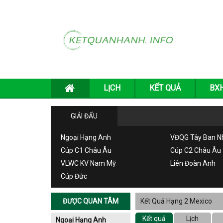
LỊCH
KẾT QUẢ
BX
GIẢI ĐẤU
Ngoại Hạng Anh
VĐQG Tây Ban N
Cúp C1 Châu Âu
Cúp C2 Châu Âu
VLWC KV Nam Mỹ
Liên Đoàn Anh
Cúp Đức
ĐƯỢC QUAN TÂM
Kết Quả Hạng 2 Mexico
Kết quả
Lịch
Ngoại Hạng Anh