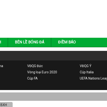
H
BÊN LỀ BÓNG ĐÁ
ĐIỀM BÁO
ha
VĐQG Đức
VĐQG Ý
Vòng loại Euro 2020
Cúp Italia
Cúp FA
UEFA Nations Lea
BXH