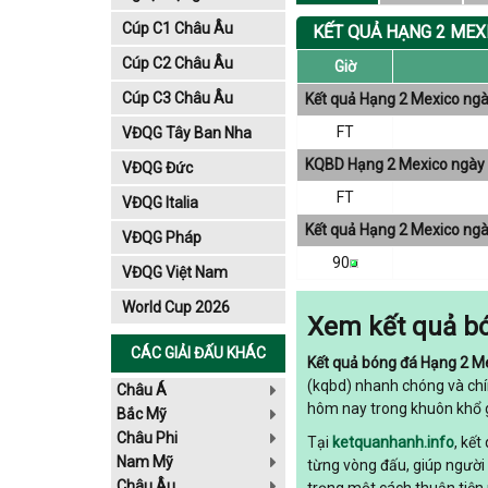
Cúp C1 Châu Âu
KẾT QUẢ HẠNG 2 MEX
Cúp C2 Châu Âu
Giờ
Cúp C3 Châu Âu
Kết quả Hạng 2 Mexico ng
FT
VĐQG Tây Ban Nha
KQBD Hạng 2 Mexico ngày
VĐQG Đức
FT
VĐQG Italia
Kết quả Hạng 2 Mexico ng
VĐQG Pháp
90
VĐQG Việt Nam
World Cup 2026
Xem kết quả bó
CÁC GIẢI ĐẤU KHÁC
Kết quả bóng đá Hạng 2 M
(kqbd) nhanh chóng và chí
Châu Á
hôm nay trong khuôn khổ 
Bắc Mỹ
Châu Phi
Tại
ketquanhanh.info
, kế
Nam Mỹ
từng vòng đấu, giúp người
Châu Âu