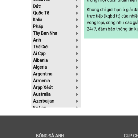
trọng một cách thuận tiện 
Đức
Không chỉ giới hạn ở giải 
Quốc Tế
trực tiếp (kqbd tt) của nhi
Italia
vòng loại, cũng như các gi
Pháp
24/7, đảm bảo thông tin kị
Tây Ban Nha
Anh
Thế Giới
Ai Cập
Albania
Algeria
Argentina
Armenia
Arập Xêút
Australia
Azerbaijan
Ba Lan
Bahrain
Belarus
Bolivia
Bosnia-Herzgovina
BÓNG ĐÁ ANH
CUP C