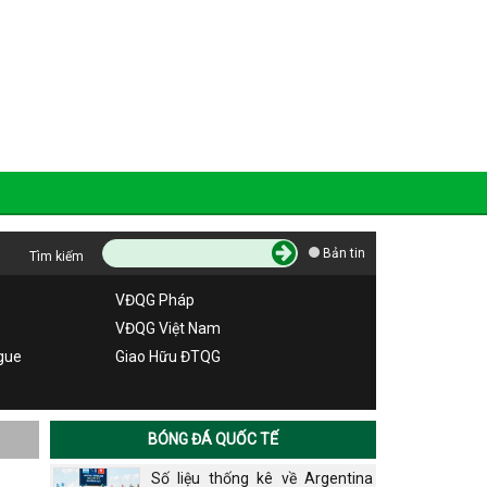
Bản tin
Tìm kiếm
VĐQG Pháp
VĐQG Việt Nam
gue
Giao Hữu ĐTQG
BÓNG ĐÁ QUỐC TẾ
Số liệu thống kê về Argentina