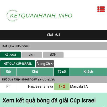
GIẢI ĐẤU
Kết Quả Cúp Israel
Kết quả
Lịch
BXH
KẾT QUẢ CÚP ISRAEL
Giờ
Chủ
Tỷ số
Khách
Kết quả Cúp Israel ngày 27-05-2026
FT
Hap. Beer Sheva
1 - 2
Maccabi TA
Xem kết quả bóng đá giải Cúp Israel