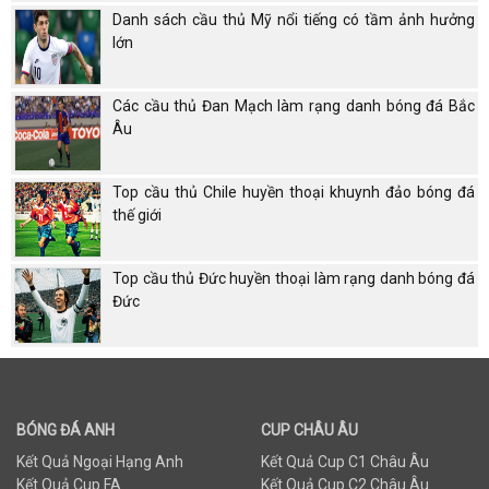
Danh sách cầu thủ Mỹ nổi tiếng có tầm ảnh hưởng
lớn
Các cầu thủ Đan Mạch làm rạng danh bóng đá Bắc
Âu
Top cầu thủ Chile huyền thoại khuynh đảo bóng đá
thế giới
Top cầu thủ Đức huyền thoại làm rạng danh bóng đá
Đức
BÓNG ĐÁ ANH
CUP CHÂU ÂU
Kết Quả Ngoại Hạng Anh
Kết Quả Cup C1 Châu Âu
Kết Quả Cup FA
Kết Quả Cup C2 Châu Âu