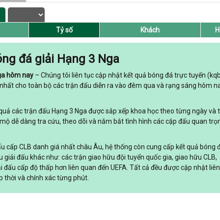
Tỷ số
Khách
H
ng đá giải Hạng 3 Nga
ga hôm nay
– Chúng tôi liên tục cập nhật kết quả bóng đá trực tuyến (kq
nhất cho toàn bộ các trận đấu diễn ra vào đêm qua và rạng sáng hôm n
t quả các trận đấu Hạng 3 Nga được sắp xếp khoa học theo từng ngày và 
mộ dễ dàng tra cứu, theo dõi và nắm bắt tình hình các cặp đấu quan trọ
đấu cấp CLB danh giá nhất châu Âu, hệ thống còn cung cấp kết quả bóng 
ều giải đấu khác như: các trận giao hữu đội tuyển quốc gia, giao hữu CLB,
ải đấu cấp độ thấp hơn liên quan đến UEFA. Tất cả đều được cập nhật liên
p thời và chính xác từng phút.