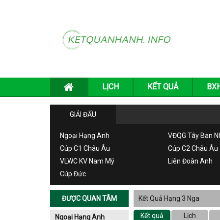
LỊCH
KẾT QUẢ
BX
GIẢI ĐẤU
Ngoại Hạng Anh
VĐQG Tây Ban N
Cúp C1 Châu Âu
Cúp C2 Châu Âu
VLWC KV Nam Mỹ
Liên Đoàn Anh
Cúp Đức
ĐƯỢC QUAN TÂM
Kết Quả Hạng 3 Nga
Kết quả
Lịch
Ngoại Hạng Anh