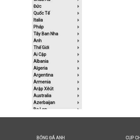
Đức
Quốc Tế
Italia
Pháp
Tây Ban Nha
Anh
Thế Giới
Ai Cập
Albania
Algeria
Argentina
Armenia
Arập Xêút
Australia
Azerbaijan
Ba Lan
Bahrain
Belarus
Bolivia
Bosnia-Herzgovina
BÓNG ĐÁ ANH
CUP C