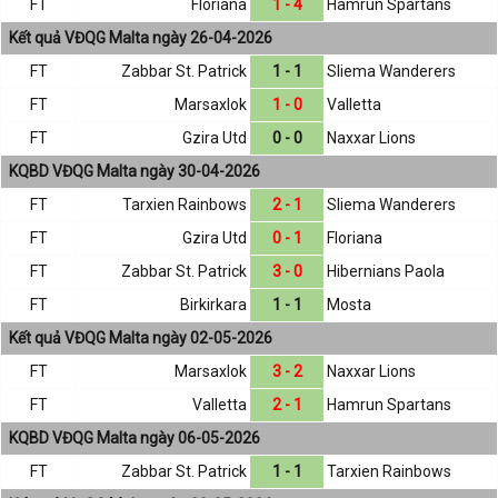
FT
Floriana
1 - 4
Hamrun Spartans
Kết quả VĐQG Malta ngày 26-04-2026
FT
Zabbar St. Patrick
1 - 1
Sliema Wanderers
FT
Marsaxlok
1 - 0
Valletta
FT
Gzira Utd
0 - 0
Naxxar Lions
KQBD VĐQG Malta ngày 30-04-2026
FT
Tarxien Rainbows
2 - 1
Sliema Wanderers
FT
Gzira Utd
0 - 1
Floriana
FT
Zabbar St. Patrick
3 - 0
Hibernians Paola
FT
Birkirkara
1 - 1
Mosta
Kết quả VĐQG Malta ngày 02-05-2026
FT
Marsaxlok
3 - 2
Naxxar Lions
FT
Valletta
2 - 1
Hamrun Spartans
KQBD VĐQG Malta ngày 06-05-2026
FT
Zabbar St. Patrick
1 - 1
Tarxien Rainbows