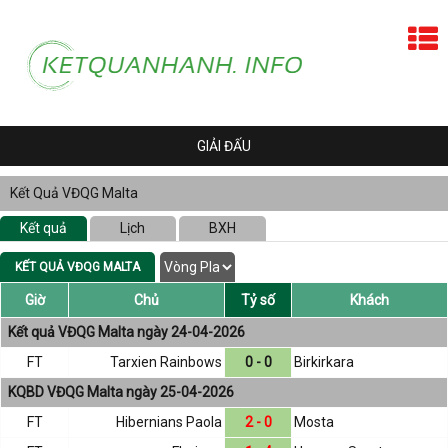
GIẢI ĐẤU
Kết Quả VĐQG Malta
Kết quả
Lịch
BXH
KẾT QUẢ VĐQG MALTA
Giờ
Chủ
Tỷ số
Khách
Kết quả VĐQG Malta ngày 24-04-2026
FT
Tarxien Rainbows
0 - 0
Birkirkara
KQBD VĐQG Malta ngày 25-04-2026
FT
Hibernians Paola
2 - 0
Mosta