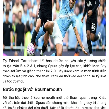
Tại Etihad, Tottenham kết hợp nhuần nhuyễn các ý tưởng chiến
thuật. Vẫn là 4-2-3-1, nhưng Spurs gây áp lực cao, khiến Man City
mắc sai lầm và giành thắng lợi 2-0. Đây được xem là màn trình diễn
chiến thuật đỉnh cao, cho thấy Frank đã thổi vào đội bóng sự kỷ luật
và tốc độ mới.
Bước ngoặt với Bournemouth
Đối thủ tiếp theo là Bournemouth một thử thách quan trọng. Khác
với các trận đại chiến, Spurs cần chứng minh khả năng duy trì phong
độ trước những đội cửa dưới. Đây sẽ là thước đo thực sự cho việc