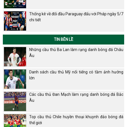
Thống kê về đối đầu Paraguay đấu với Pháp ngày 5/7
chi tiết
TIN BÊN LỀ
Những cầu thủ Ba Lan làm rạng danh bóng đá Châu
Âu
Danh sách cầu thủ Mỹ nổi tiếng có tầm ảnh hưởng
lớn
Các cầu thủ Đan Mạch làm rạng danh bóng đá Bắc
Âu
Top cầu thủ Chile huyền thoại khuynh đảo bóng đá
thế giới