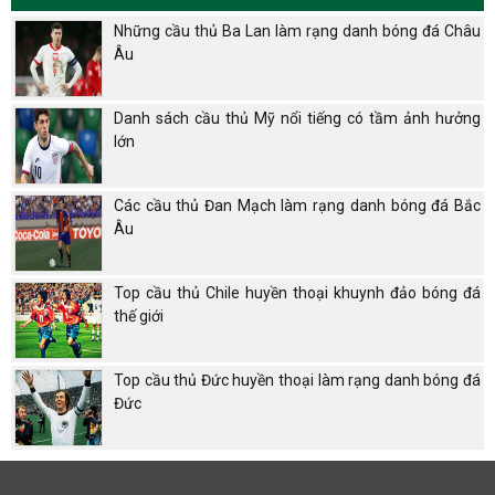
Những cầu thủ Ba Lan làm rạng danh bóng đá Châu
Âu
Danh sách cầu thủ Mỹ nổi tiếng có tầm ảnh hưởng
lớn
Các cầu thủ Đan Mạch làm rạng danh bóng đá Bắc
Âu
Top cầu thủ Chile huyền thoại khuynh đảo bóng đá
thế giới
Top cầu thủ Đức huyền thoại làm rạng danh bóng đá
Đức