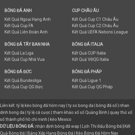
BÓNG ĐÁ ANH
CUP CHÂU ÂU
Kết Quả Ngoại Hạng Anh
Kết Quả Cup C1 Châu Âu
Kết Quả Cup FA
Kết Quả Cup C2 Châu Âu
Kết Quả Liên Đoàn Anh
Kết Quả UEFA Nations League
BÓNG ĐÁ TÂY BAN NHA
BÓNG ĐÁ ITALIA
Kết Quả La Liga
Kết Quả CUP Italia
Kết Quả Cup Nhà Vua
Kết Quả VĐQG Italia
BÓNG ĐÁ ĐỨC
BÓNG ĐÁ PHÁP
Kết Quả Bundesliga
Kết Quả Ligue 1
Kết Quả Cup QG Đức
Kết Quả Cup QG Pháp
Liên kết:
tỷ lệ kèo bóng đá hôm nay
|
ty so bong da
|
bóng đá số
|
nhan
dinh bong da
|
tỷ lệ cá cược
|
tham khảo xổ số Quảng Bình
|
quay thử xổ
số thành phố hồ chí minh
|
kèo Mexico
DỮ LIỆU BÓNG ĐÁ:
nhận định bóng đá wap
|
Lịch Thi Đấu Bóng
Đá
|
Kết
Quả Bóng Đá
|
Bảng Xếp Hạng Bóng Đá
|
Kèo Bóng Đá Hôm Nay