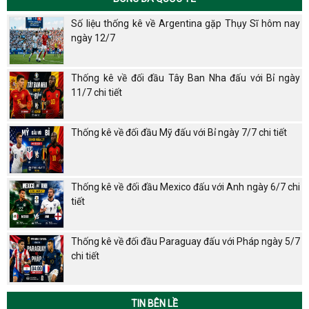
Số liệu thống kê về Argentina gặp Thụy Sĩ hôm nay
ngày 12/7
Thống kê về đối đầu Tây Ban Nha đấu với Bỉ ngày
11/7 chi tiết
Thống kê về đối đầu Mỹ đấu với Bỉ ngày 7/7 chi tiết
Thống kê về đối đầu Mexico đấu với Anh ngày 6/7 chi
tiết
Thống kê về đối đầu Paraguay đấu với Pháp ngày 5/7
chi tiết
TIN BÊN LỀ