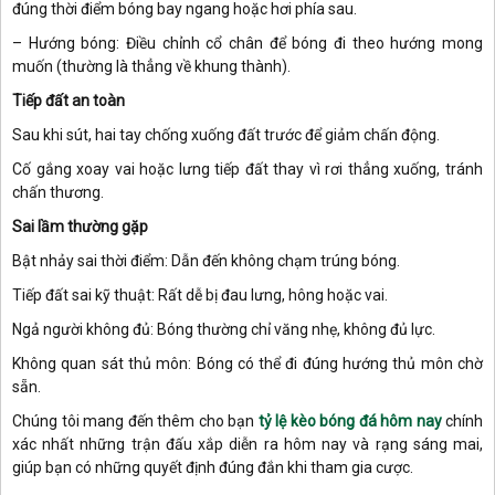
đúng thời điểm bóng bay ngang hoặc hơi phía sau.
– Hướng bóng: Điều chỉnh cổ chân để bóng đi theo hướng mong
muốn (thường là thẳng về khung thành).
Tiếp đất an toàn
Sau khi sút, hai tay chống xuống đất trước để giảm chấn động.
Cố gắng xoay vai hoặc lưng tiếp đất thay vì rơi thẳng xuống, tránh
chấn thương.
Sai lầm thường gặp
Bật nhảy sai thời điểm: Dẫn đến không chạm trúng bóng.
Tiếp đất sai kỹ thuật: Rất dễ bị đau lưng, hông hoặc vai.
Ngả người không đủ: Bóng thường chỉ văng nhẹ, không đủ lực.
Không quan sát thủ môn: Bóng có thể đi đúng hướng thủ môn chờ
sẵn.
Chúng tôi mang đến thêm cho bạn
tỷ lệ kèo
bóng đá hôm nay
chính
xác nhất những trận đấu xắp diễn ra hôm nay và rạng sáng mai,
giúp bạn có những quyết định đúng đắn khi tham gia cược.